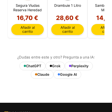
Segura Viudas
Drambuie 1 Litro
Sambuca 
Reserva Heredad
Molina
16,70 €
28,60 €
14,9
Añadir al
Añadir al
Añadir 
carrito
carrito
carrit
¿Dudas entre este y otro? Pregunta a una IA:
ChatGPT
Grok
Perplexity
Claude
Google AI