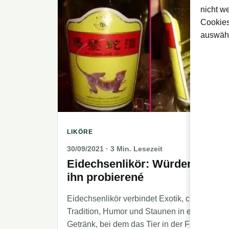
nicht w
Cookies
auswähl
LIKÖRE
30/09/2021
· 3 Min. Lesezeit
Eidechsenlikör: Würden Sie
ihn probierené
Eidechsenlikör verbindet Exotik, chinesische
Tradition, Humor und Staunen in einem
Getränk, bei dem das Tier in der Flasche