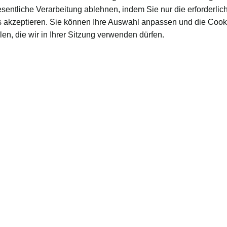
esentliche Verarbeitung ablehnen, indem Sie nur die erforderlic
 akzeptieren. Sie können Ihre Auswahl anpassen und die Cook
en, die wir in Ihrer Sitzung verwenden dürfen.
RUM
28/09/2021
· 4 Min. Lesezeit
Ronmiel von den Kanaren: pur,
auf Eis oder gemischt
Ronmiel von den Kanaren verbindet Rum
oder Spirituose mit Honig, trägt eine
geschützte geografische Angabe und wird