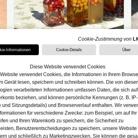
Cookie-Zustimmung von
L
LIKÖRE
kie-Informationen
Cookie-Details
Über
13/10/2021
· 3 Min. Lesezeit
5 hausgemachte Likörrezepte
Diese Website verwendet Cookies
zum Ausprobieren
Website verwendet Cookies, die Informationen in Ihrem Browse
em Gerät lesen, speichern und schreiben können. Die von diese
Fünf Rezepte für hausgemachte Liköre:
ogien verarbeiteten Informationen umfassen Daten, die sich auf 
Amarula-Stil, Baileys, irischer Likör, Vanille
rkonto beziehen, und können persönliche Kennungen (z. B. IP-
und Schokolade.
 und Sitzungsdetails) und Browserverlauf enthalten. Wir verw
nformationen für verschiedene Zwecke: zum Beispiel, um auf Ihr
ifen und Ihren Warenkorb zu speichern, die Sicherheit zu
eisten, Benutzerentscheidungen zu speichern, unsere Website
ern und schließlich zu Marketingzwecken. Sie können die ges