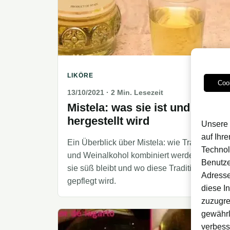
LIKÖRE
Coo
13/10/2021
· 2 Min. Lesezeit
Mistela: was sie ist und wie sie
hergestellt wird
Unsere 
auf Ihr
Ein Überblick über Mistela: wie Traubenmost
Technol
und Weinalkohol kombiniert werden, warum
Benutze
sie süß bleibt und wo diese Tradition
Adresse
gepflegt wird.
diese I
zuzugre
gewährl
verbess