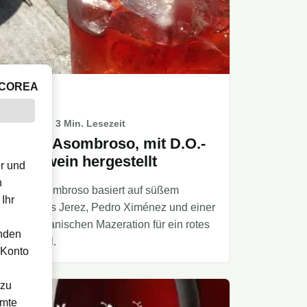
ICOREA
WEIN
12/10/2021
· 3 Min. Lesezeit
Vermut Asombroso, mit D.O.-
Sherrywein hergestellt
r und
n
Vermut Asombroso basiert auf süßem
Ihr
Oloroso aus Jerez, Pedro Ximénez und einer
breiten botanischen Mazeration für ein rotes
enden
Aromaprofil.
 Konto
 zu
amte