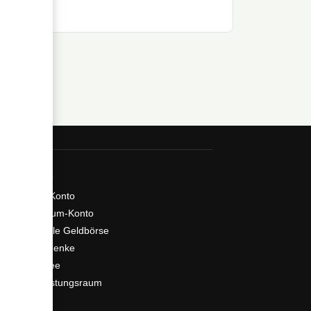
wachrufen.
Services
Mein Konto
Premium-Konto
Virtuelle Geldbörse
Geschenke
Tax free
Verkostungsraum