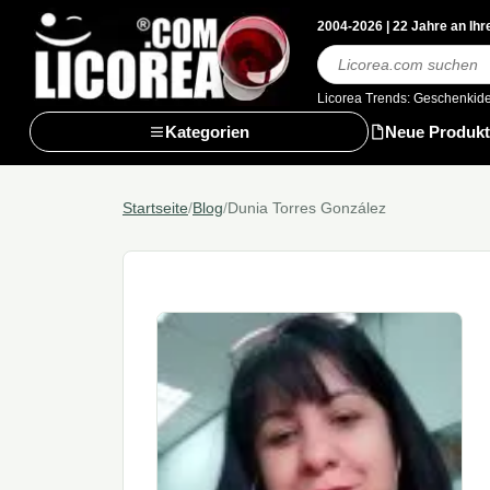
2004-2026 | 22 Jahre an Ihr
Suchen
Licorea Trends:
Geschenkid
Kategorien
Neue Produkt
Startseite
/
Blog
/
Dunia Torres González