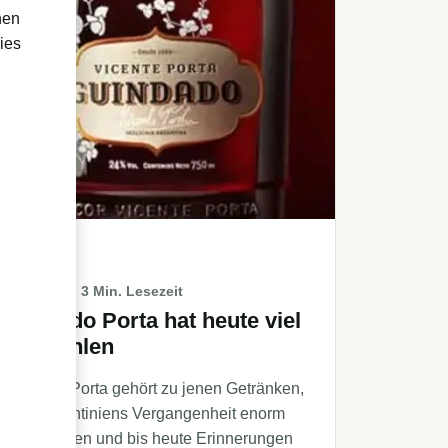
hen
ies
LIKÖRE
22/09/2021
· 3 Min. Lesezeit
Guindado Porta hat heute viel
zu erzählen
Guindado Porta gehört zu jenen Getränken,
die in Argentiniens Vergangenheit enorm
beliebt waren und bis heute Erinnerungen