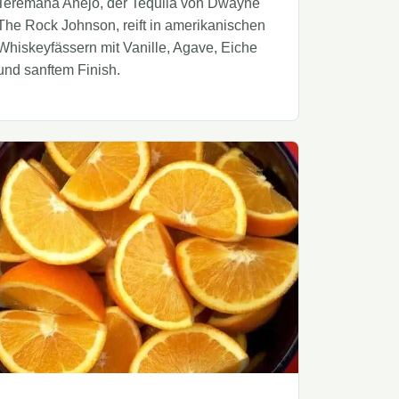
Teremana Añejo, der Tequila von Dwayne
The Rock Johnson, reift in amerikanischen
Whiskeyfässern mit Vanille, Agave, Eiche
und sanftem Finish.