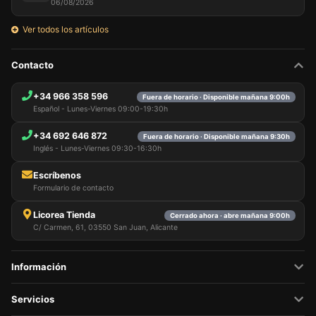
06/08/2026
Puede rechazar todo tratamiento no esencial
eligiendo aceptar solo las cookies necesarias.
Ver todos los artículos
Puede personalizar su elección y seleccionar las
cookies que nos permite utilizar en su sesión.
Contacto
+34 966 358 596
Fuera de horario · Disponible mañana 9:00h
Español - Lunes-Viernes 09:00-19:30h
+34 692 646 872
Fuera de horario · Disponible mañana 9:30h
Inglés - Lunes-Viernes 09:30-16:30h
Escríbenos
Formulario de contacto
Licorea Tienda
Cerrado ahora · abre mañana 9:00h
C/ Carmen, 61, 03550 San Juan, Alicante
Información
Servicios