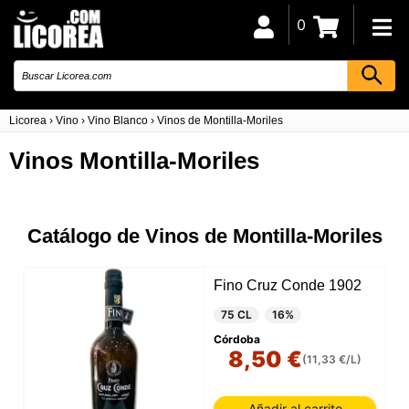
0
Licorea
›
Vino
›
Vino Blanco
›
Vinos de Montilla-Moriles
Vinos Montilla-Moriles
Catálogo de Vinos de Montilla-Moriles
Fino Cruz Conde 1902
75 CL
16%
Córdoba
8,50 €
(11,33 €/L)
Añadir al carrito