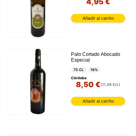
4,95 €
Añadir al carrito
Palo Cortado Abocado
Especial
75 CL
16%
Córdoba
8,50 €
(11,06 €/L)
Añadir al carrito