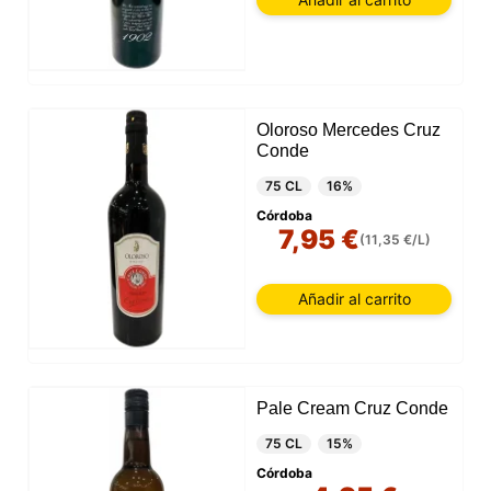
Oloroso Mercedes Cruz
Conde
75 CL
16%
Córdoba
7,95 €
(11,35 €/L)
Añadir al carrito
Pale Cream Cruz Conde
75 CL
15%
Córdoba