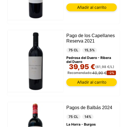
Añadir al carrito
Pago de los Capellanes
Reserva 2021
75 CL
15,5%
Pedrosa del Duero - Ribera
del Duero
39,95 €
(61,98 €/L)
40,90 €
Recomendado:
-2%
Añadir al carrito
Pagos de Balbás 2024
75 CL
14%
La Horra - Burgos