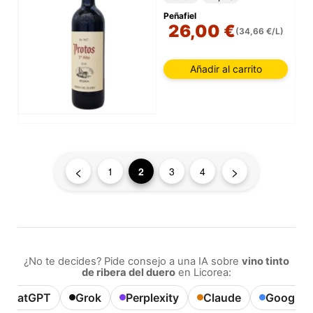
Peñafiel
26,00 €
(34,66 €/L)
Añadir al carrito
<
>
1
2
3
4
¿No te decides? Pide consejo a una IA sobre
vino tinto
de ribera del duero
en Licorea:
ChatGPT
Grok
Perplexity
Claude
Google A