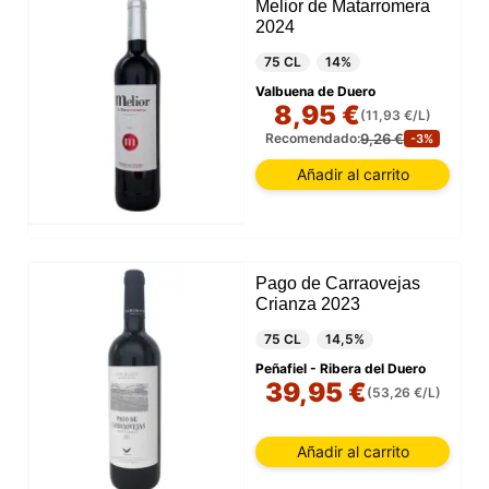
Melior de Matarromera
2024
75 CL
14%
Valbuena de Duero
8,95 €
(11,93 €/L)
9,26 €
Recomendado:
-3%
Añadir al carrito
Pago de Carraovejas
Crianza 2023
75 CL
14,5%
Peñafiel - Ribera del Duero
39,95 €
(53,26 €/L)
Añadir al carrito