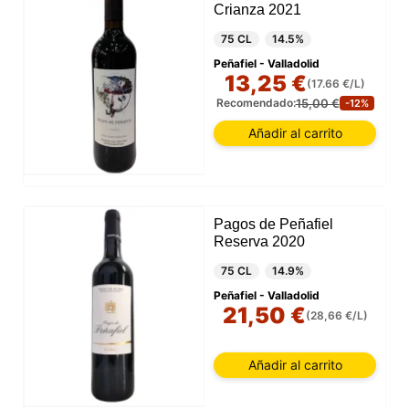
Crianza 2021
75 CL
14.5%
Peñafiel - Valladolid
13,25 €
(17.66 €/L)
15,00 €
Recomendado:
-12%
Añadir al carrito
Pagos de Peñafiel
Reserva 2020
75 CL
14.9%
Peñafiel - Valladolid
21,50 €
(28,66 €/L)
Añadir al carrito