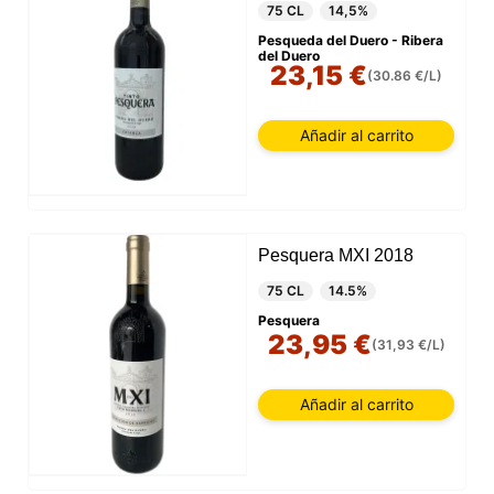
75 CL
14,5%
Pesqueda del Duero - Ribera
del Duero
23,15 €
(30.86 €/L)
Añadir al carrito
Pesquera MXI 2018
75 CL
14.5%
Pesquera
23,95 €
(31,93 €/L)
Añadir al carrito