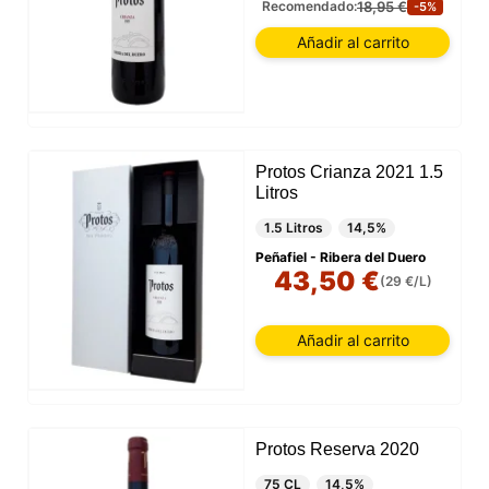
18,95 €
Recomendado:
-5%
Añadir al carrito
Protos Crianza 2021 1.5
Litros
1.5 Litros
14,5%
Peñafiel - Ribera del Duero
43,50 €
(29 €/L)
Añadir al carrito
Protos Reserva 2020
75 CL
14,5%