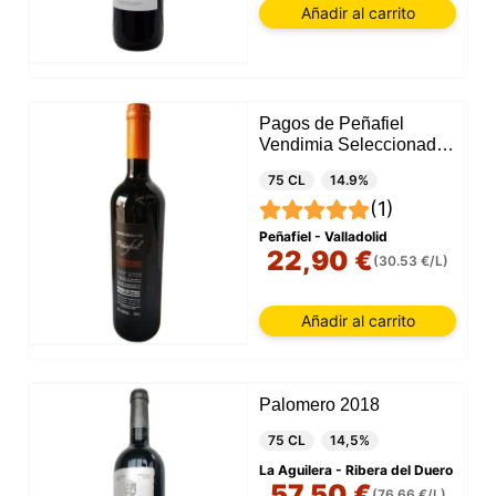
Añadir al carrito
Pagos de Peñafiel
Vendimia Seleccionada
2019
75 CL
14.9%
(1)
Peñafiel - Valladolid
22,90 €
(30.53 €/L)
Añadir al carrito
Palomero 2018
75 CL
14,5%
La Aguilera - Ribera del Duero
57,50 €
(76.66 €/L)