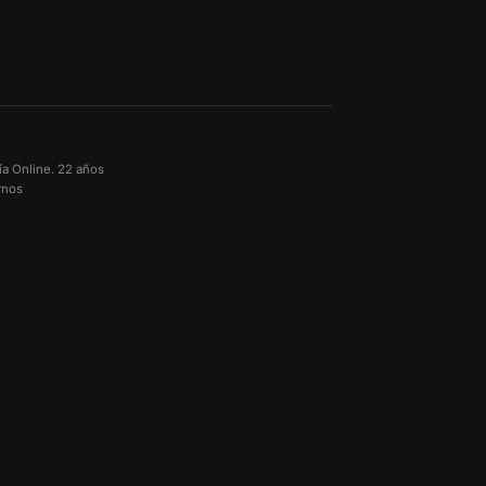
ía Online. 22 años
rnos