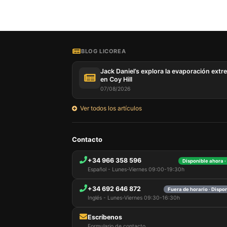
Nuestro 
informa
por est
BLOG LICOREA
que pue
detalles
Jack Daniel’s explora la evaporación extr
para di
en Coy Hill
carrito
07/08/2026
usuario,
Puede r
Ver todos los artículos
cookies
cookies 
Contacto
+34 966 358 596
Disponible ahora ·
Español - Lunes-Viernes 09:00-19:30h
+34 692 646 872
Fuera de horario · Dispo
Inglés - Lunes-Viernes 09:30-16:30h
Escríbenos
Formulario de contacto