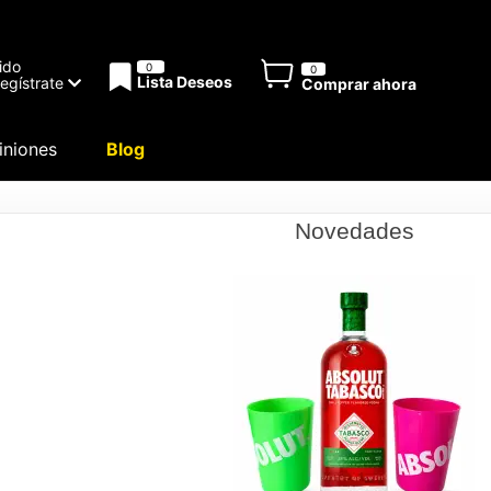
ido
0
0
Lista Deseos
Regístrate
Comprar ahora
niones
Blog
Novedades