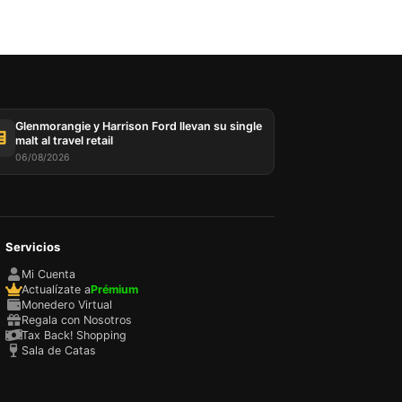
sada
rio,
P y
ación
Glenmorangie y Harrison Ford llevan su single
u
malt al travel retail
l
06/08/2026
Servicios
Mi Cuenta
Actualízate a
Prémium
Monedero Virtual
Regala con Nosotros
Tax Back! Shopping
Sala de Catas