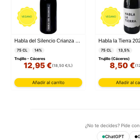
VEGANO
VEGANO
Habla del Silencio Crianza 2023
Habla la Tierra 20
75 CL
14%
75 CL
13,5%
Trujillo - Cáceres
Trujillo (Cáceres)
12,95 €
8,50 €
(18,50 €/L)
(1
Añadir al carrito
Añadir al ca
¿No te decides? Pide con
ChatGPT
G