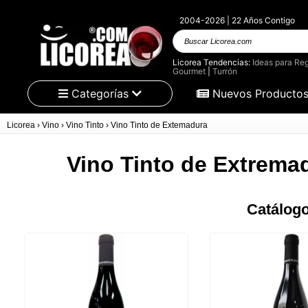
2004-2026 | 22 Años Contigo
Buscar
Licorea.com
Licorea Tendencias:
Ideas para Reg
Gourmet
|
Turrón
Categorías
Nuevos Producto
Licorea
›
Vino
›
Vino Tinto
›
Vino Tinto de Extemadura
Vino Tinto de Extrema
Catálogo