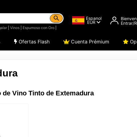
Espanol
Bienven
EUR
Entrar/
alar
|
Vinos
|
Espumoso con Oro
|
s
Ofertas Flash
Cuenta Prémium
Opi
dura
 de Vino Tinto de Extemadura