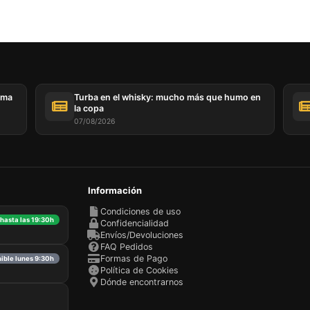
Este sitio web utiliza cookies
sitio web utiliza cookies capaces de leer, almacenar y escribir
ción en su navegador y en su dispositivo. La información proce
as tecnologías incluye datos relacionados con su cuenta de usua
den incluir identificadores personales (por ejemplo, dirección I
 de la sesión) e historial de navegación. Utilizamos esta inform
ema
Turba en el whisky: mucho más que humo en
versos fines: por ejemplo, para acceder a su cuenta y recordar s
la copa
 de la compra, mantener la seguridad, recordar las elecciones de
07/08/2026
 mejorar nuestro sitio web y, por último, con fines de marketing.
echazar todo tratamiento no esencial eligiendo aceptar solo las
 necesarias. Puede personalizar su elección y seleccionar las
que nos permite utilizar en su sesión.
Información
Condiciones de uso
 hasta las 19:30h
Confidencialidad
Envíos/Devoluciones
FAQ Pedidos
Formas de Pago
nible lunes 9:30h
Política de Cookies
Dónde encontrarnos