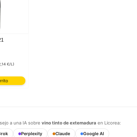
21
2,14 €/L)
rrito
sejo a una IA sobre
vino tinto de extemadura
en Licorea:
rok
Perplexity
Claude
Google AI