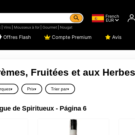
French
EUR
x
|
Vins
|
Mousseux à l’or
|
Gourmet
|
Nougat
Offres Flash
Compte Premium
Avis
èmes, Fruitées et aux Herbe
rques
Prix
Trier par
gue de Spiritueux - Página 6