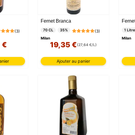
Fernet Branca
Fernet
70 CL
35%
1 Litre
(3)
(3)
Milan
Milan
 €
19,35 €
(27,64 €/L)
anier
Ajouter au panier
Ce site web utilise des cookies
te web utilise des cookies capables de lire, stocker et écrire des
ions sur votre navigateur et votre appareil. Les informations trai
technologies incluent des données liées à votre compte utilisate
ent inclure des identifiants personnels (par exemple, l'adresse 
ils de la session) et l'historique de navigation. Nous utilisons c
tions à diverses fins : par exemple, pour accéder à votre compte
er votre panier d'achat, maintenir la sécurité, mémoriser les ch
eurs, améliorer notre site web et, enfin, à des fins de marketing.
refuser tout traitement non essentiel en choisissant d'accepter
ent les cookies nécessaires. Vous pouvez personnaliser votre 
tionner les cookies que vous nous autorisez à utiliser dans votr