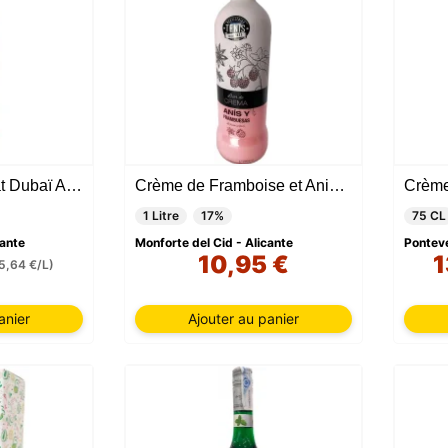
Crème de Chocolat Dubaï Andia
Crème de Framboise et Anis 1 Litre
1 Litre
17%
75 CL
cante
Monforte del Cid - Alicante
Pontev
10,95 €
1
5,64 €/L)
anier
Ajouter au panier