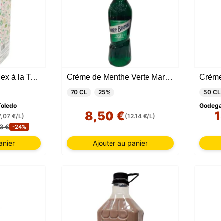
Crème de melon Mex à la Tequila + Verre
Crème de Menthe Verte Marie Brizard
70 CL
25%
50 CL
Toledo
Godega
8,50 €
1
7,07 €/L)
(12.14 €/L)
3 €
-24%
anier
Ajouter au panier