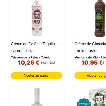
Crème de Café au Tequila Mex
70 CL
15%
70 CL
15%
Talavera de la Reina - Toledo
Monforte del Cid - Ali
10,25 €
10,95 €
(14.64 €/L)
(1
Ajouter au panier
Ajouter au p
ÉDITION