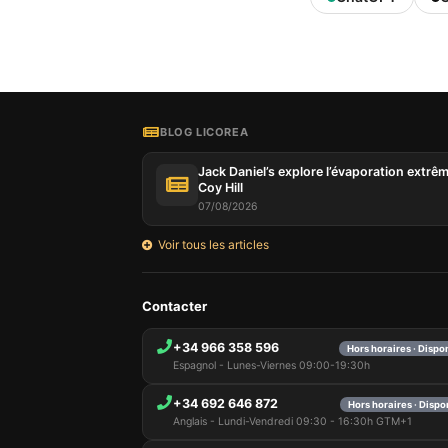
BLOG LICOREA
Jack Daniel’s explore l’évaporation extrê
Coy Hill
07/08/2026
Voir tous les articles
Contacter
+34 966 358 596
Hors horaires · Dispo
Espagnol - Lunes-Viernes 09:00-19:30h
+34 692 646 872
Hors horaires · Dispo
Anglais - Lundi-Vendredi 09:30 - 16:30h GTM+1