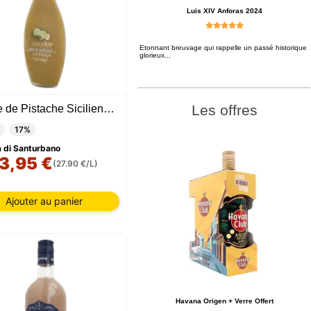
Luis XIV Anforas 2024
Etonnant breuvage qui rappelle un passé historique
glorieux...
Les offres
Crème de Pistache Sicilienne Bottega
17%
 di Santurbano
3,95 €
(27.90 €/L)
Ajouter au panier
Havana Origen + Verre Offert