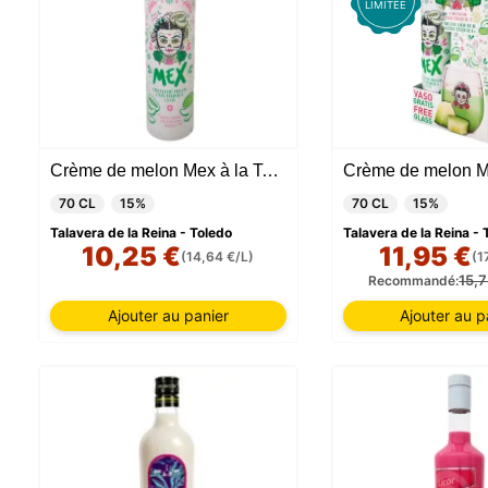
LIMITÉE
Crème de melon Mex à la Tequila
70 CL
15%
70 CL
15%
Talavera de la Reina - Toledo
Talavera de la Reina - 
10,25 €
11,95 €
(14,64 €/L)
(1
15,7
Recommandé:
Ajouter au panier
Ajouter au p