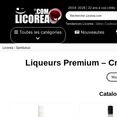
2004-2026 | 22 ans à vos côtés
Rechercher
Licorea.com
Tendances Licorea :
Idées Cadeau
Toutes les catégories
Nouveautes
Licorea
›
Spiritueux
Liqueurs Premium – Cr
Ma
Catalo