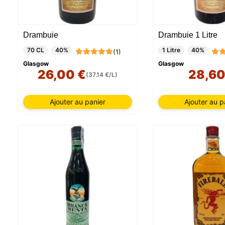
Drambuie
Drambuie 1 Litre
70 CL
40%
1 Litre
40%
(1)
Glasgow
Glasgow
26,00 €
28,60
(37.14 €/L)
Ajouter au panier
Ajouter au p
Notre si
informat
par ces 
qui peuv
les déta
informa
mémoris
utilisat
pouvez 
uniquem
et sélec