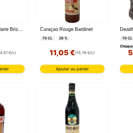
Curaçao Orange Marie Brizard
Curaçao Rouge Bardinet
Deadh
70 CL
29 %
70 CL
Chiapa
11,05 €
5
14.57 €/L)
(15,78 €/L)
anier
Ajouter au panier