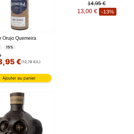
14,95 €
13,00 €
-13%
 Orujo Quemeira
15%
e
8,95 €
(12,78 €/L)
Ajouter au panier