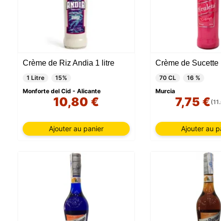
Crème de Riz Andia 1 litre
Crème de Sucette
1 Litre
15%
70 CL
16 %
Monforte del Cid - Alicante
Murcia
10,80 €
7,75 €
(11
Ajouter au panier
Ajouter au p