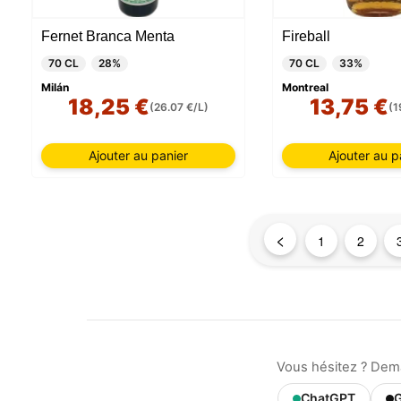
session
Fernet Branca Menta
Fireball
70 CL
28%
70 CL
33%
Milán
Montreal
18,25 €
13,75 €
(26.07 €/L)
(1
Ajouter au panier
Ajouter au p
<
1
2
Vous hésitez ? Dem
ChatGPT
G