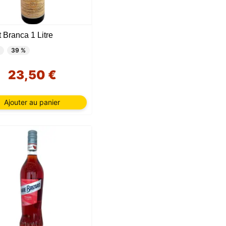
 Branca 1 Litre
39 %
23,50 €
Ajouter au panier
tées
ur,
IP et
es
 et
oix des
 Vous
choix
e