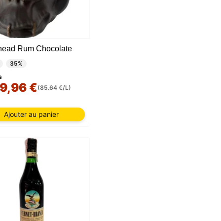
ead Rum Chocolate
35%
s
9,96 €
(85.64 €/L)
Ajouter au panier