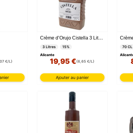
Crème d’Orujo Cistella 3 Litres
Crème
3 Litres
15%
70 CL
Alicante
Alicant
19,95 €
.07 €/L)
(6,65 €/L)
anier
Ajouter au panier