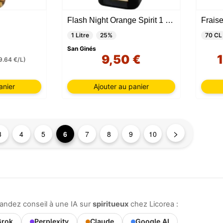
.
Flash Night Orange Spirit 1 Litre
Fraise
1 Litre
25%
70 CL
San Ginés
9,50 €
9.64 €/L)
anier
Ajouter au panier
>
3
4
5
6
7
8
9
10
andez conseil à une IA sur
spiritueux
chez Licorea :
rok
Perplexity
Claude
Google AI