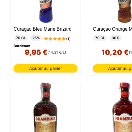
Curaçao Bleu Marie Brizard
70 CL
25%
70 CL
30%
(1)
Bordeaux
9,95 €
10,20 €
(14,21 €/L)
(
Ajouter au panier
Ajouter au p