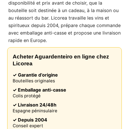
disponibilité et prix avant de choisir, que la
navigateur et votre appareil. Les informations
traitées par ces technologies incluent des données
bouteille soit destinée à un cadeau, à la maison ou
liées à votre compte utilisateur, qui peuvent inclure
au réassort du bar. Licorea travaille les vins et
des identifiants personnels (par exemple, l'adresse
IP et les détails de la session) et l'historique de
spiritueux depuis 2004, prépare chaque commande
navigation. Nous utilisons ces informations à
avec emballage anti-casse et propose une livraison
diverses fins : par exemple, pour accéder à votre
rapide en Europe.
compte et mémoriser votre panier d'achat, maintenir
la sécurité, mémoriser les choix des utilisateurs,
améliorer notre site web et, enfin, à des fins de
marketing. Vous pouvez refuser tout traitement non
Acheter Aguardenteiro en ligne chez
essentiel en choisissant d'accepter uniquement les
Licorea
cookies nécessaires. Vous pouvez personnaliser
votre choix et sélectionner les cookies que vous
✓ Garantie d’origine
nous autorisez à utiliser dans votre session.
Bouteilles originales
✓ Emballage anti-casse
Colis protégé
✓ Livraison 24/48h
Espagne péninsulaire
✓ Depuis 2004
Conseil expert