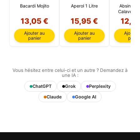
Bacardi Mojito
Aperol 1 Litre
Absinthe 
Calavera 
35 C
13,05 €
15,95 €
12,8
Ajouter au
Ajouter au
Ajouter
panier
panier
panie
Vous hésitez entre celui-ci et un autre ? Demandez à
une IA :
ChatGPT
Grok
Perplexity
Claude
Google AI