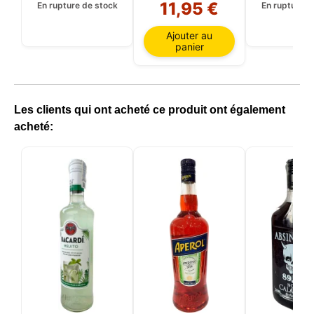
11,95 €
En rupture de stock
En rupture d
cookies nécessaires. Vous pouvez personnaliser
Tequil
votre choix et sélectionner les cookies que vous
nous autorisez à utiliser dans votre session.
Ajouter au
panier
Les clients qui ont acheté ce produit ont également
acheté: