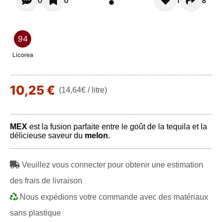
Opiniones - Pour le moment il n'y a aucun commentaires. 
0
0
1
8
94
Licorea
10,25 €
(14,64€ / litre)
MEX
est la fusion parfaite entre le goût de la tequila et la
délicieuse saveur du
melon
.
Veuillez vous connecter pour obtenir une estimation
des frais de livraison
Nous expédions votre commande avec des matériaux
sans plastique