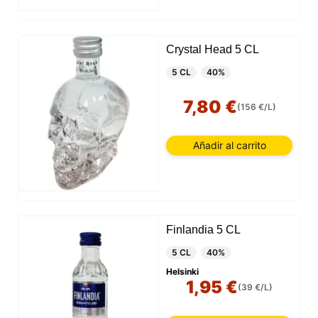
Crystal Head 5 CL
5 CL
40%
7,80 €
(156 €/L)
Añadir al carrito
Finlandia 5 CL
5 CL
40%
Helsinki
1,95 €
(39 €/L)