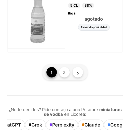
5 CL
38%
Riga
agotado
Avisar disponibilidad
>
1
2
¿No te decides? Pide consejo a una IA sobre
miniaturas
de vodka
en Licorea:
ChatGPT
Grok
Perplexity
Claude
Google A