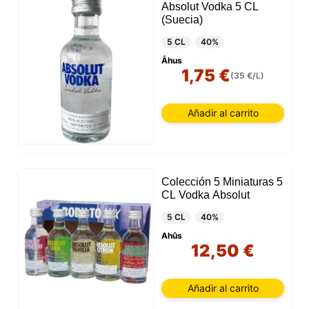
Absolut Vodka 5 CL
(Suecia)
5 CL
40%
Åhus
1,75 €
(35 €/L)
Añadir al carrito
Colección 5 Miniaturas 5
CL Vodka Absolut
5 CL
40%
Ahûs
12,50 €
Añadir al carrito