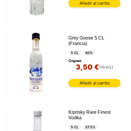
Añadir al carrito
Grey Goose 5 CL
(Francia)
5 CL
40%
Cognac
3,50 €
(70 €/L)
Añadir al carrito
Kiprisky Rare Finest
Vodka
5 CL
37.5%