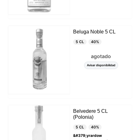
Beluga Noble 5 CL
5 CL
40%
agotado
Avisar disponibilidad
Belvedere 5 CL
(Polonia)
5 CL
40%
&#379;yrardow