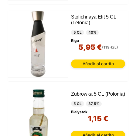
Stolichnaya Elit 5 CL
(Letonia)
5 CL
40%
Riga
5,95 €
(119 €/L)
Añadir al carrito
Zubrowka 5 CL (Polonia)
5 CL
37,5%
Białystok
1,15 €
Añadir al carrito