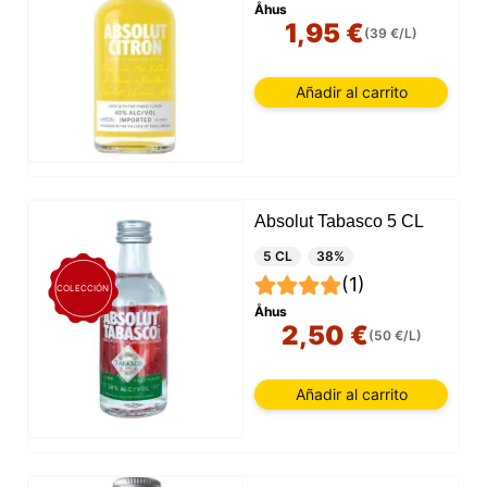
Åhus
1,95 €
(39 €/L)
Añadir al carrito
Absolut Tabasco 5 CL
5 CL
38%
(1)
COLECCIÓN
Åhus
2,50 €
(50 €/L)
Añadir al carrito