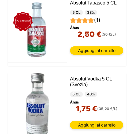
Absolut Tabasco 5 CL
5 CL
38%
(1)
COLLEZIONE
Åhus
2,50 €
(50 €/L)
Aggiungi al carrello
Absolut Vodka 5 CL
(Svezia)
5 CL
40%
Åhus
1,75 €
(35,20 €/L)
Aggiungi al carrello