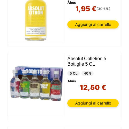
Åhus
1,95 €
(39 €/L)
Aggiungi al carrello
Absolut Colletion 5
Bottiglie 5 CL
5 CL
40%
Ahûs
12,50 €
Aggiungi al carrello