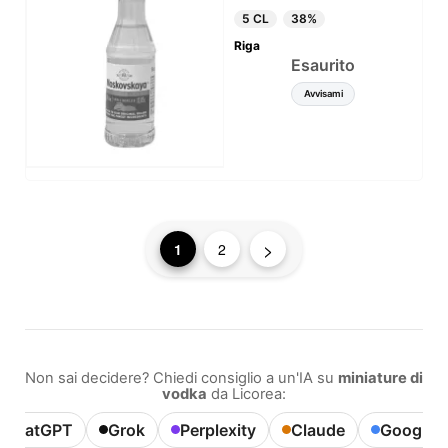
5 CL
38%
Riga
Esaurito
Avvisami
>
1
2
Non sai decidere? Chiedi consiglio a un'IA su
miniature di
vodka
da Licorea:
ChatGPT
Grok
Perplexity
Claude
Google A