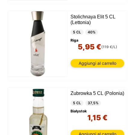
Stolichnaya Elit 5 CL
(Lettonia)
5 CL
40%
Riga
5,95 €
(119 €/L)
Aggiungi al carrello
Zubrowka 5 CL (Polonia)
5 CL
37,5%
Białystok
1,15 €
Aggiungi al carrello