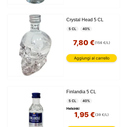
Crystal Head 5 CL
5 CL
40%
7,80 €
(156 €/L)
Aggiungi al carrello
Finlandia 5 CL
5 CL
40%
Helsinki
1,95 €
(39 €/L)