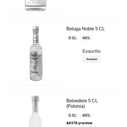
Beluga Noble 5 CL
5 CL
40%
Esaurito
Avvisami
Belvedere 5 CL
(Polonia)
5 CL
40%
&#379;yrardow