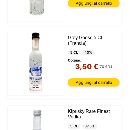
Aggiungi al carrello
Grey Goose 5 CL
(Francia)
5 CL
40%
Cognac
3,50 €
(70 €/L)
Aggiungi al carrello
Kiprisky Rare Finest
Vodka
5 CL
37.5%