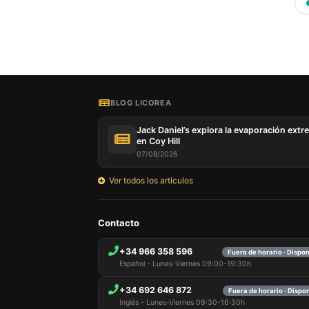
BLOG LICOREA
Jack Daniel’s explora la evaporación extr
en Coy Hill
07/08/2026
Ver todos los artículos
Contacto
+34 966 358 596
Fuera de horario · Dispo
Español - Lunes-Viernes 09:00-19:30h
+34 692 646 872
Fuera de horario · Dispo
Inglés - Lunes-Viernes 09:30-16:30h