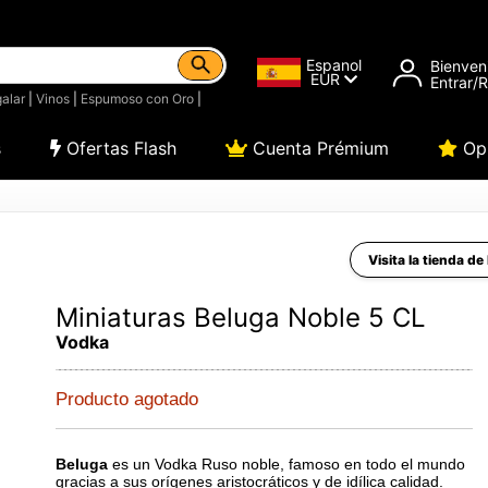
Espanol
Bienven
EUR
Entrar/
alar
|
Vinos
|
Espumoso con Oro
|
s
Ofertas Flash
Cuenta Prémium
Opi
Visita la tienda de
Miniaturas Beluga Noble 5 CL
Vodka
Producto agotado
Beluga
es un Vodka Ruso noble, famoso en todo el mundo
gracias a sus orígenes aristocráticos y de idílica calidad.