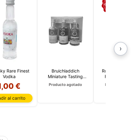
COLECCIÓN
›
sky Rare Finest
Bruichladdich
Robert Burns Worl
Vodka
Miniature Tasting
Federation Arran
Pack 3 x 5 CL
Single Malt 5 CL
1,00 €
Producto agotado
Producto agotado
dir al carrito