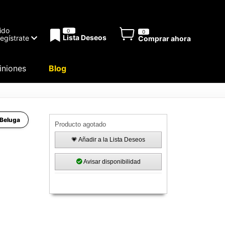
ido
0
0
Lista Deseos
Regístrate
Comprar ahora
niones
Blog
 Beluga
Producto agotado
💗 Añadir a la Lista Deseos
Avisar disponibilidad