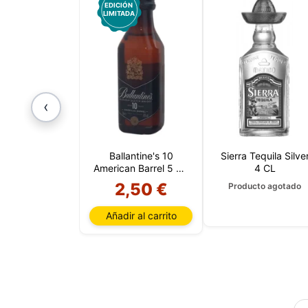
EDICIÓN
LIMITADA
‹
Ballantine's 10
Sierra Tequila Silve
American Barrel 5 CL
4 CL
Plástico
2,50 €
Producto agotado
Añadir al carrito