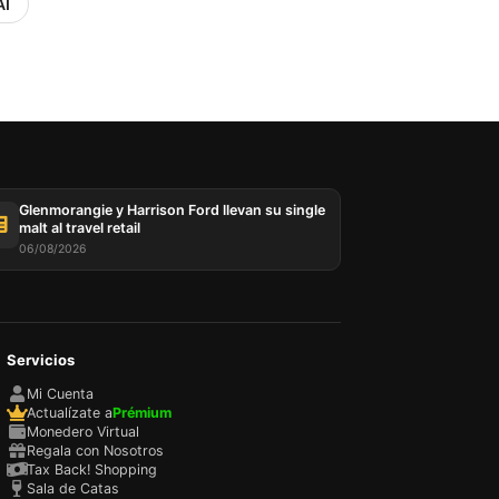
AI
Glenmorangie y Harrison Ford llevan su single
malt al travel retail
06/08/2026
Servicios
Mi Cuenta
Actualízate a
Prémium
Monedero Virtual
Regala con Nosotros
Tax Back! Shopping
Sala de Catas