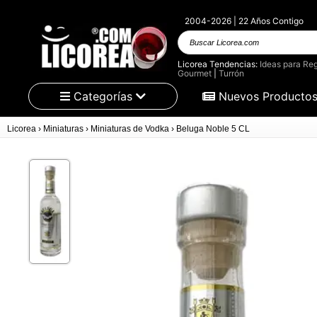
2004-2026 | 22 Años Contigo
Buscar Licorea.com
Licorea Tendencias:
Ideas para Reg
Gourmet
|
Turrón
Categorías
Nuevos Producto
Licorea
›
Miniaturas
›
Miniaturas de Vodka
›
Beluga Noble 5 CL