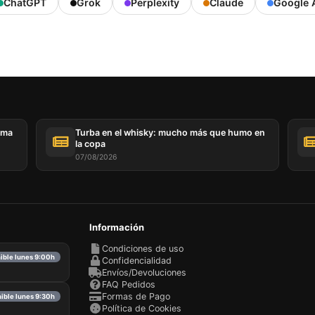
ChatGPT
Grok
Perplexity
Claude
Google 
ema
Turba en el whisky: mucho más que humo en
la copa
07/08/2026
Información
Condiciones de uso
nible lunes 9:00h
Confidencialidad
Envíos/Devoluciones
FAQ Pedidos
Formas de Pago
nible lunes 9:30h
Política de Cookies