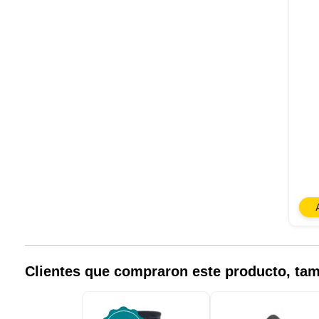
Nuestro 
informa
por est
que pue
detalles
para di
carrito
Clientes que compraron este producto, t
usuario,
Puede r
cookies
cookies 