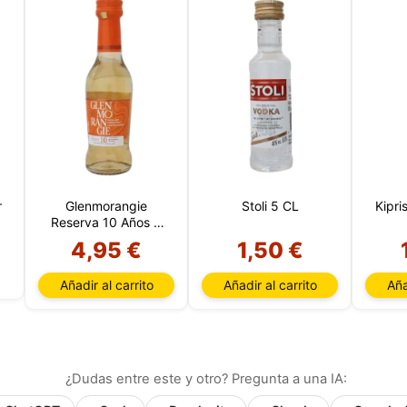
r
Glenmorangie
Stoli 5 CL
Kipri
Reserva 10 Años 5
CL (Highland)
4,95 €
1,50 €
Añadir al carrito
Añadir al carrito
Aña
¿Dudas entre este y otro? Pregunta a una IA: