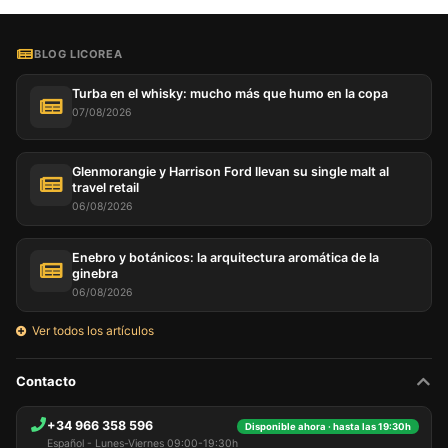
BLOG LICOREA
Turba en el whisky: mucho más que humo en la copa
07/08/2026
Glenmorangie y Harrison Ford llevan su single malt al
travel retail
06/08/2026
Enebro y botánicos: la arquitectura aromática de la
ginebra
06/08/2026
Ver todos los artículos
Contacto
+34 966 358 596
Disponible ahora · hasta las 19:30h
Español - Lunes-Viernes 09:00-19:30h