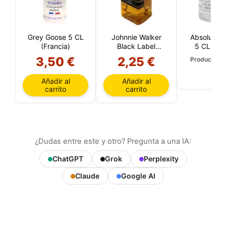
Grey Goose 5 CL
Johnnie Walker
Absolut Ma
(Francia)
Black Label
5 CL (Sue
Reserva 12 Años
3,50 €
2,25 €
Producto a
5 CL
Añadir al
Añadir al
carrito
carrito
¿Dudas entre este y otro? Pregunta a una IA:
ChatGPT
Grok
Perplexity
Claude
Google AI