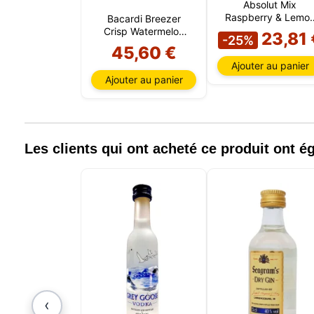
informat
Absolut Mix
par ces 
Raspberry & Lemo
Bacardi Breezer
qui peuv
25 CL (12 boîtes)
Crisp Watermelon
23,81 
-25%
les déta
(24 bouteilles)
45,60 €
informa
Ajouter au panier
mémoris
Ajouter au panier
utilisat
pouvez 
uniquem
et sélec
session
Les clients qui ont acheté ce produit ont 
‹