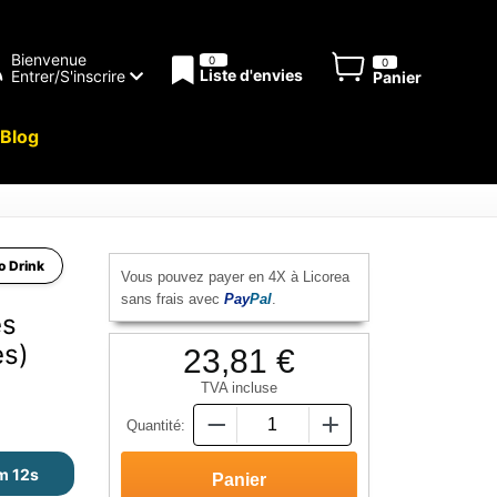
Bienvenue
0
0
Liste d'envies
Entrer/S'inscrire
Panier
Blog
o Drink
Vous pouvez payer en 4X à Licorea
sans frais avec
Pay
Pal
.
es
es)
23,81 €
TVA incluse
Quantité:
m 11s