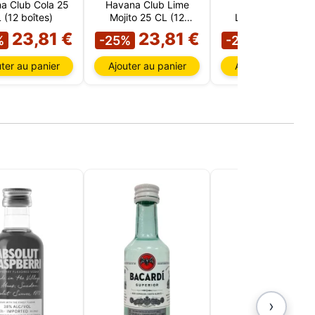
tées
a Club Cola 25
Havana Club Lime
Beefeater Gin &
ur,
 (12 boîtes)
Mojito 25 CL (12
Lemon 25 CL (12
IP et
boîtes)
boîtes)
23,81 €
23,81 €
23,81
%
-25%
-25%
es
 et
ter au panier
Ajouter au panier
Ajouter au panier
oix des
 Vous
choix
e
›