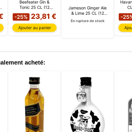
ions sur votre navigateur et votre appareil. Les informations trai
Beefeater Gin &
Havan
technologies incluent des données liées à votre compte utilisate
n
Tonic 25 CL (12
CL
Jameson Ginger Ale
ent inclure des identifiants personnels (par exemple, l'adresse 
boîtes)
& Lime 25 CL (12
€
23,81 €
-25%
-25
ils de la session) et l'historique de navigation. Nous utilisons c
boîtes)
En rupture de stock
tions à diverses fins : par exemple, pour accéder à votre compte
Ajouter au panier
Ajou
er votre panier d'achat, maintenir la sécurité, mémoriser les ch
eurs, améliorer notre site web et, enfin, à des fins de marketing.
refuser tout traitement non essentiel en choisissant d'accepter
ent les cookies nécessaires. Vous pouvez personnaliser votre 
tionner les cookies que vous nous autorisez à utiliser dans votr
.
également acheté: