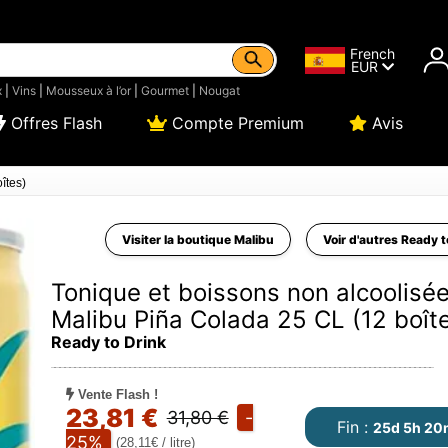
French
EUR
x
|
Vins
|
Mousseux à l’or
|
Gourmet
|
Nougat
Offres Flash
Compte Premium
Avis
îtes)
Visiter la boutique Malibu
Voir d'autres Ready t
Tonique et boissons non alcoolisé
Malibu Piña Colada 25 CL (12 boît
Ready to Drink
Vente Flash !
23,81 €
31,80 €
-
Fin :
25d 5h 20
25%
(28,11€ / litre)