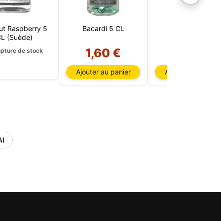
ut Raspberry 5
Bacardi 5 CL
JB 5 CL
CL (Suède)
1,60 €
1,80 €
upture de stock
Ajouter au panier
Ajouter au panier
AI