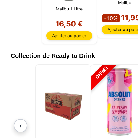
Malibu
Malibu 1 Litre
11,9
-10%
16,50 €
Ajouter au pani
Ajouter au panier
Collection de Ready to Drink
OFFRE!
‹
Notre si