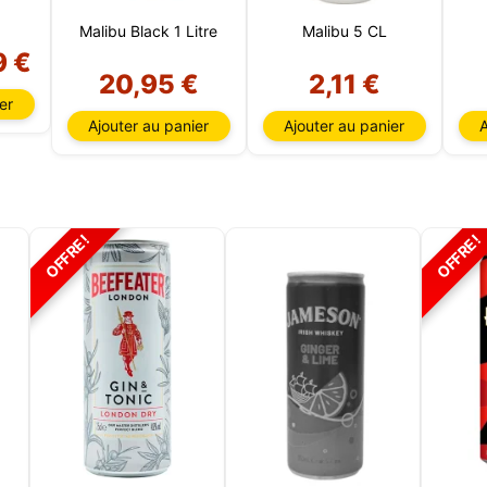
Malibu Black 1 Litre
Malibu 5 CL
9 €
20,95 €
2,11 €
er
Ajouter au panier
Ajouter au panier
A
OFFRE!
OFFRE!
Ce site web utilise des cookies
te web utilise des cookies capables de lire, stocker et écrire des