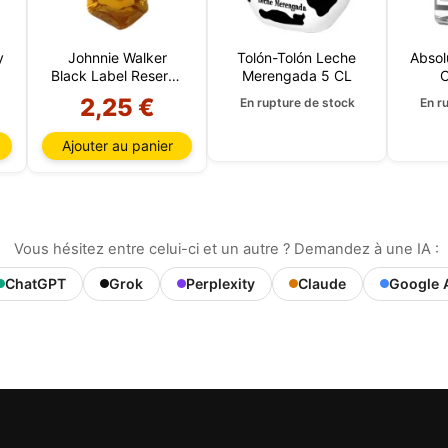
y
Johnnie Walker
Tolón-Tolón Leche
Absol
Black Label Reserva
Merengada 5 CL
12 Ans 5 CL
2,25 €
En rupture de stock
En r
Ajouter au panier
Vous hésitez entre celui-ci et un autre ? Demandez à une IA :
ChatGPT
Grok
Perplexity
Claude
Google 