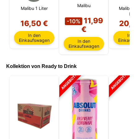
Malibu
Malibu 1 Liter
Malibu Bl
Liter
11,99
-10%
16,50 €
20,9
€
In den
In de
Einkaufswagen
Einkaufs
In den
Einkaufswagen
Kollektion von Ready to Drink
ANGEBOT!
ANGEBOT!
Diese Website verwendet Cookies
Unsere Website verwendet Cookies, die