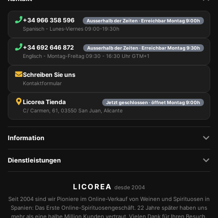
+34 966 358 596
Ausserhalb der Zeiten · Erreichbar Montag 9:00h
Spanisch - Lunes-Viernes 09:00-19:30h
+34 692 646 872
Ausserhalb der Zeiten · Erreichbar Montag 9:30h
Englisch - Montag-Freitag 09:30 - 16:30 Uhr GTM+1
Schreiben Sie uns
Kontaktformular
Licorea Tienda
Jetzt geschlossen · öffnet Montag 9:00h
C/ Carmen, 61, 03550 San Juan, Alicante
Information
Dienstleistungen
LICOREA
desde 2004
Seit 2004 sind wir Pioniere im Online-Verkauf von Weinen und Spirituosen in
Spanien: Das Erste Online-Spirituosengeschäft. 22 Jahre später haben uns
mehr als eine halbe Million Kunden vertraut. Vielen Dank für Ihren Besuch.