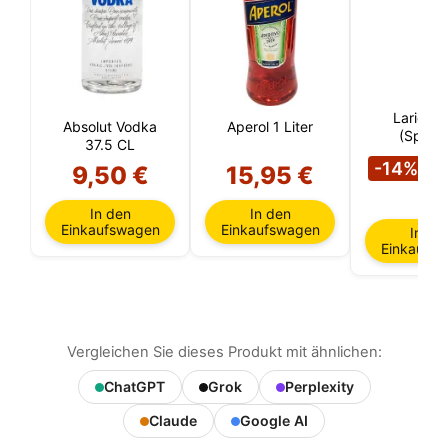
Larios R
Absolut Vodka
Aperol 1 Liter
(Spanie
37.5 CL
1
-14%
9,50 €
15,95 €
€
In den
In den
Einkaufswagen
Einkaufswagen
In de
Einkaufs
Vergleichen Sie dieses Produkt mit ähnlichen:
ChatGPT
Grok
Perplexity
Claude
Google AI