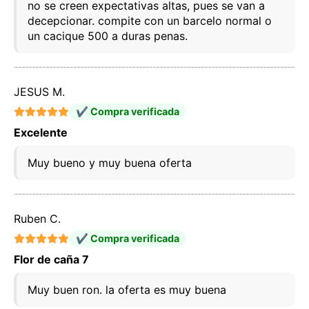
no se creen expectativas altas, pues se van a
decepcionar. compite con un barcelo normal o
un cacique 500 a duras penas.
JESUS M.
✔ Compra verificada
Excelente
Muy bueno y muy buena oferta
Ruben C.
Este sitio web utiliza cookies
✔ Compra verificada
Nuestro sitio web utiliza cookies capaces de leer,
Flor de caña 7
almacenar y escribir información en su navegador y
en su dispositivo. La información procesada por
estas tecnologías incluye datos relacionados con su
Muy buen ron. la oferta es muy buena
cuenta de usuario, que pueden incluir