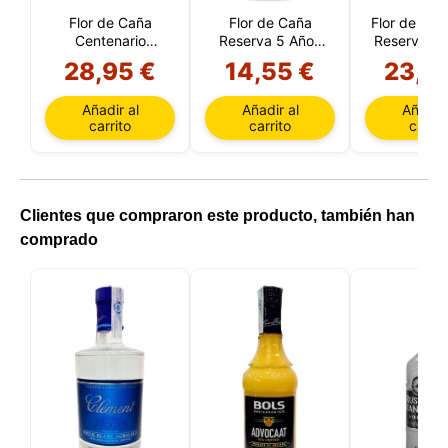
Flor de Caña
Flor de Caña
Flor de Cañ
Centenario
Reserva 5 Años
Reserva 7 
Reserva 12 Años
(Nicaragua)
Litro (Nica
28,95 €
14,55 €
23,5
(Nicaragura)
Añadir al
Añadir al
Añadir 
carrito
carrito
carrit
Clientes que compraron este producto, también han
comprado