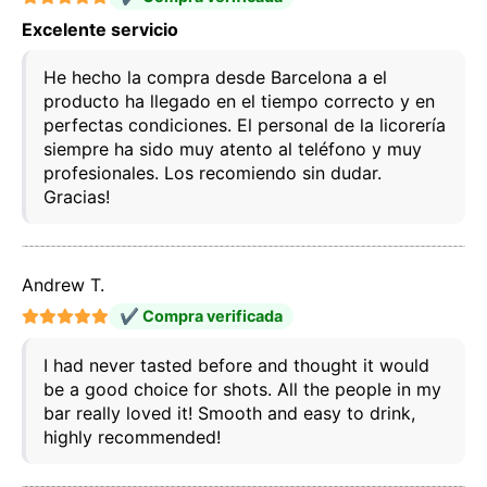
Excelente servicio
He hecho la compra desde Barcelona a el
producto ha llegado en el tiempo correcto y en
perfectas condiciones. El personal de la licorería
siempre ha sido muy atento al teléfono y muy
profesionales. Los recomiendo sin dudar.
Gracias!
Andrew T.
✔ Compra verificada
Este sitio web utiliza cookies
Nuestro sitio web utiliza cookies capaces de leer,
I had never tasted before and thought it would
almacenar y escribir información en su navegador y
en su dispositivo. La información procesada por
be a good choice for shots. All the people in my
estas tecnologías incluye datos relacionados con su
bar really loved it! Smooth and easy to drink,
cuenta de usuario, que pueden incluir
highly recommended!
identificadores personales (por ejemplo, dirección IP
y detalles de la sesión) e historial de navegación.
Utilizamos esta información para diversos fines: por