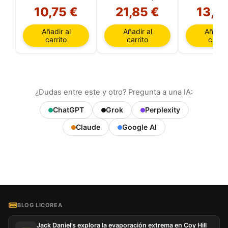
(Canarias)
10,75 €
21,85 €
13,9
Añadir al
Añadir al
Añadir 
carrito
carrito
carrit
¿Dudas entre este y otro? Pregunta a una IA:
ChatGPT
Grok
Perplexity
Claude
Google AI
BLOG LICOREA
Jack Daniel’s explora la evaporación extrema en Coy Hill