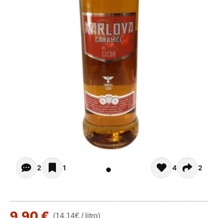
Opiniones de clientes (2)
2
1
4
2
9,90 €
(14,14€ / litro)