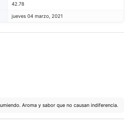
42.78
sada
jueves 04 marzo, 2021
rio,
P y
ación
u
l
sumiendo. Aroma y sabor que no causan indiferencia.