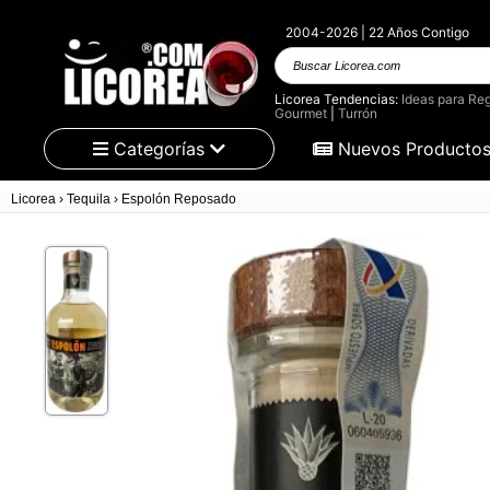
2004-2026 | 22 Años Contigo
Buscar Licorea.com
Licorea Tendencias:
Ideas para Reg
Gourmet
|
Turrón
Categorías
Nuevos Producto
Licorea
›
Tequila
›
Espolón Reposado