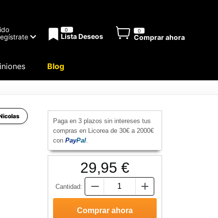
ido
0
0
Lista Deseos
Regístrate
Comprar ahora
niones
Blog
Nicolas
Paga en 3 plazos sin intereses tus
compras en Licorea de 30€ a 2000€
con
Pay
Pal
.
29,95 €
Cantidad: