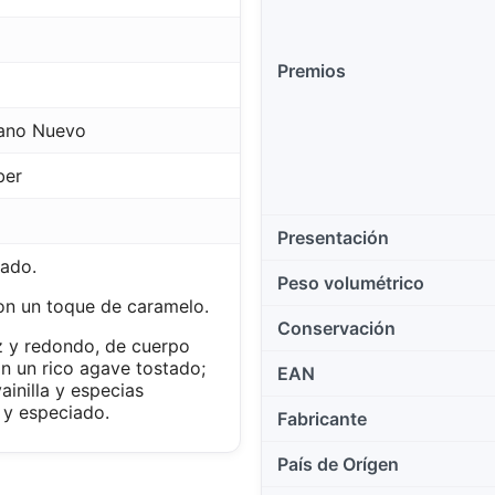
Premios
cano Nuevo
ber
Presentación
rado.
Peso volumétrico
n un toque de caramelo.
Conservación
 y redondo, de cuerpo
n un rico agave tostado;
EAN
vainilla y especias
 y especiado.
Fabricante
País de Orígen
Este sitio web utiliza cookies