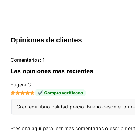
Nuestro 
informa
por est
que pue
detalles
para di
carrito
Opiniones de clientes
usuario,
Puede r
cookies
Comentarios: 1
cookies 
Las opiniones mas recientes
Eugeni G.
✔ Compra verificada
Gran equilibrio calidad precio. Bueno desde el pr
Presiona aquí para leer mas comentarios o escribir el 