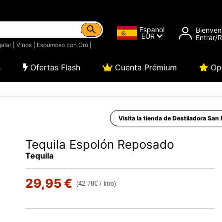
Espanol
Bienven
EUR
Entrar/
alar
|
Vinos
|
Espumoso con Oro
|
s
Ofertas Flash
Cuenta Prémium
Opi
Visita la tienda de Destiladora San 
Tequila Espolón Reposado
Tequila
29,95 €
(42.78€ / litro)