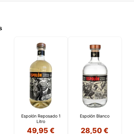
s
Espolón Reposado 1
Espolón Blanco
Litro
49,95 €
28,50 €