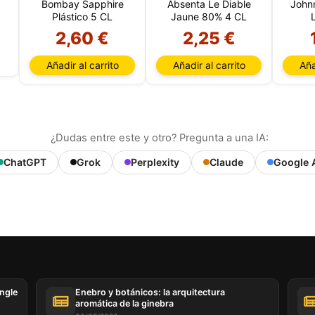
Bombay Sapphire
Absenta Le Diable
John
Plástico 5 CL
Jaune 80% 4 CL
2,60 €
2,25 €
Añadir al carrito
Añadir al carrito
Aña
¿Dudas entre este y otro? Pregunta a una IA:
ChatGPT
Grok
Perplexity
Claude
Google 
ingle
Enebro y botánicos: la arquitectura
aromática de la ginebra