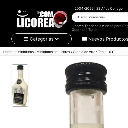
2004-2026 | 22 Años Contigo
Buscar Licorea.com
Licorea Tendencias:
Ideas para Reg
Gourmet
|
Turrón
Categorías
Nuevos Producto
Licorea
›
Miniaturas
›
Miniaturas de Licores
›
Crema de Arroz Tenis 10 CL