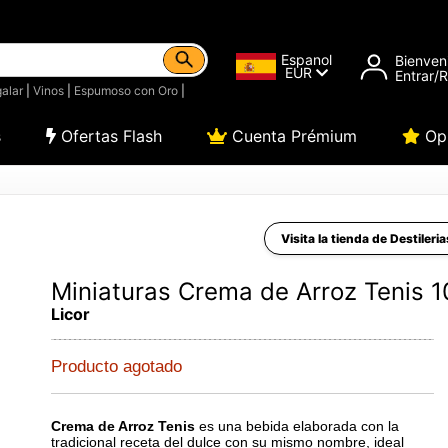
Espanol
Bienven
EUR
Entrar/
alar
|
Vinos
|
Espumoso con Oro
|
s
Ofertas Flash
Cuenta Prémium
Opi
Visita la tienda de Destileri
Miniaturas Crema de Arroz Tenis 1
Licor
Producto agotado
Crema de Arroz Tenis
es una bebida elaborada con la
tradicional receta del dulce con su mismo nombre, ideal