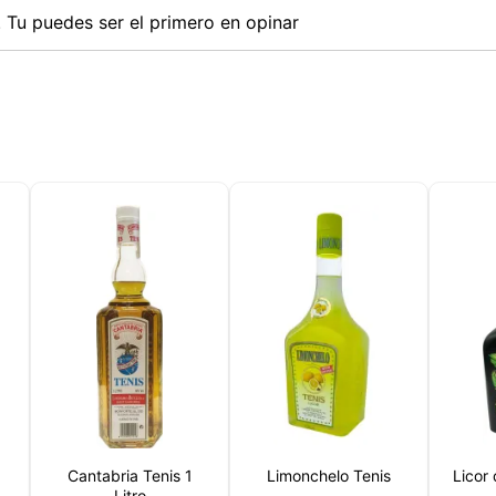
Tu puedes ser el primero en opinar
Este sitio web utiliza cookies
sitio web utiliza cookies capaces de leer, almacenar y escribir
ción en su navegador y en su dispositivo. La información proce
Cantabria Tenis 1
Limonchelo Tenis
Licor
as tecnologías incluye datos relacionados con su cuenta de usua
Litro