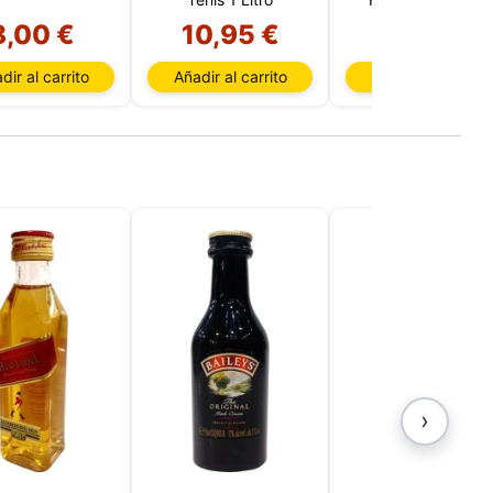
P y
Anís Tenis 1 Litro
8,00 €
10,95 €
10,95 €
ación
u
l
dir al carrito
Añadir al carrito
Añadir al carrito
›