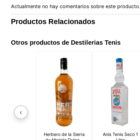
Actualmente no hay comentarios sobre este producto. 
Productos Relacionados
Otros productos de Destilerias Tenis
‹
Nuestro 
informa
Herbero de la Sierra
Anis Tenis Seco 1
por est
de Mariola Dulce 1
Litro