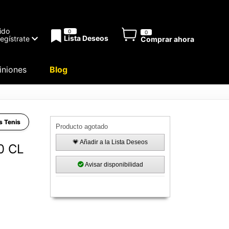
ido
0
0
Lista Deseos
Regístrate
Comprar ahora
niones
Blog
as Tenis
Producto agotado
💗 Añadir a la Lista Deseos
0 CL
Avisar disponibilidad