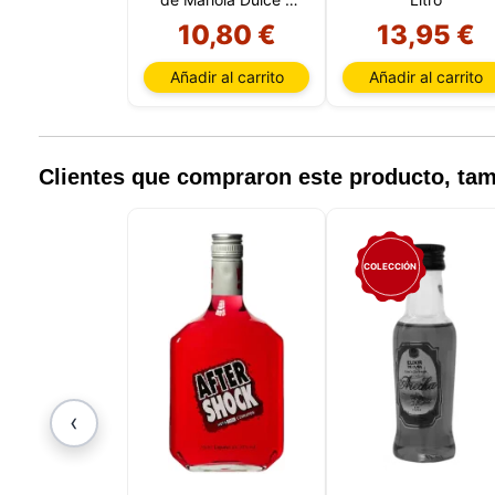
que pue
Litro
10,80 €
13,95 €
detalles
para di
carrito
Añadir al carrito
Añadir al carrito
usuario,
Puede r
cookies
cookies 
Clientes que compraron este producto, t
COLECCIÓN
‹