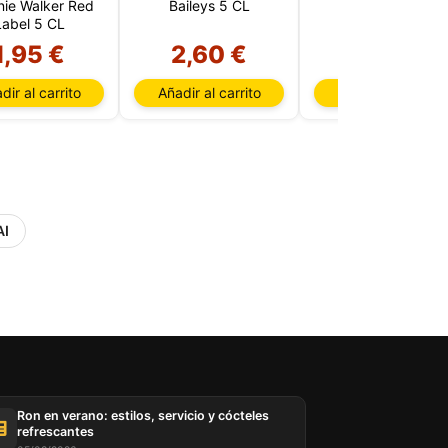
nie Walker Red
Baileys 5 CL
Giró Pink 5 CL
Label 5 CL
1,95 €
2,60 €
1,95 €
dir al carrito
Añadir al carrito
Añadir al carrito
AI
Ron en verano: estilos, servicio y cócteles
refrescantes