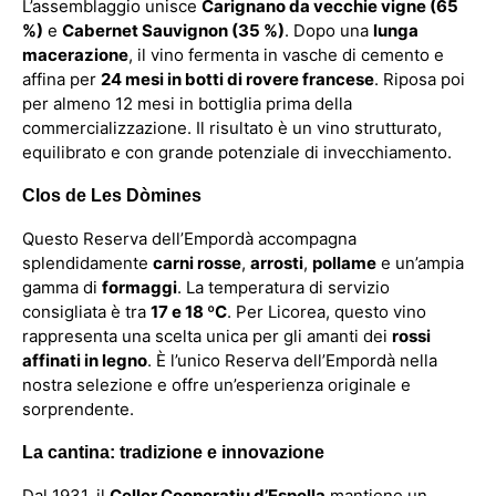
L’assemblaggio unisce
Carignano da vecchie vigne (65
%)
e
Cabernet Sauvignon (35 %)
. Dopo una
lunga
macerazione
, il vino fermenta in vasche di cemento e
affina per
24 mesi in botti di rovere francese
. Riposa poi
per almeno 12 mesi in bottiglia prima della
commercializzazione. Il risultato è un vino strutturato,
equilibrato e con grande potenziale di invecchiamento.
Clos de Les Dòmines
Questo Reserva dell’Empordà accompagna
splendidamente
carni rosse
,
arrosti
,
pollame
e un’ampia
gamma di
formaggi
. La temperatura di servizio
consigliata è tra
17 e 18 ºC
. Per Licorea, questo vino
rappresenta una scelta unica per gli amanti dei
rossi
affinati in legno
. È l’unico Reserva dell’Empordà nella
nostra selezione e offre un’esperienza originale e
sorprendente.
La cantina: tradizione e innovazione
Dal 1931, il
Celler Cooperatiu d’Espolla
mantiene un