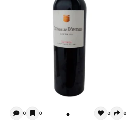
Opiniones - In questo momento non ci sono commenti. Pot
0
0
0
0