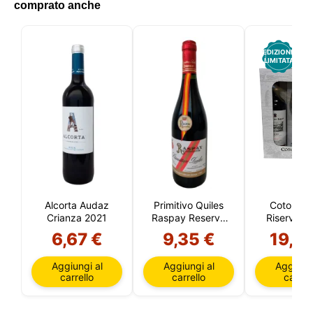
comprato anche
EDIZIONE
LIMITATA
Alcorta Audaz
Primitivo Quiles
Coto de 
Crianza 2021
Raspay Reserva
Riserva 2
2019
Bottiglie e
6,67 €
9,35 €
19,5
Aggiungi al
Aggiungi al
Aggiungi
carrello
carrello
carrell