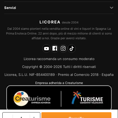
Servizi
LICOREA
desde 2004
Dal 2004 siamo pionieri nella vendita online di vini e liquori in Spagna: La
Prima Enoteca Online. 22 anni dopo, più di mezzo milione di clienti si sono
affidati a noi. Grazie per averci visitato.
Licorea raccomanda un consumo moderato
Copyright © 2004-2026 Tutti i diritti riservati
Licorea, S.L.U. NIF-B54400189 · Premio al Comercio 2018 · España
Empresa adherida a Creaturisme