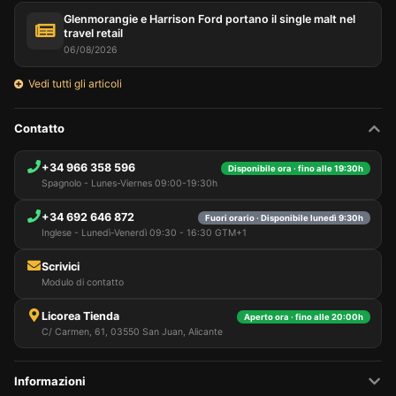
Glenmorangie e Harrison Ford portano il single malt nel
travel retail
06/08/2026
Vedi tutti gli articoli
Contatto
+34 966 358 596
Disponibile ora · fino alle 19:30h
Spagnolo - Lunes-Viernes 09:00-19:30h
+34 692 646 872
Fuori orario · Disponibile lunedì 9:30h
Inglese - Lunedì-Venerdì 09:30 - 16:30 GTM+1
Scrivici
Modulo di contatto
Licorea Tienda
Aperto ora · fino alle 20:00h
C/ Carmen, 61, 03550 San Juan, Alicante
Informazioni