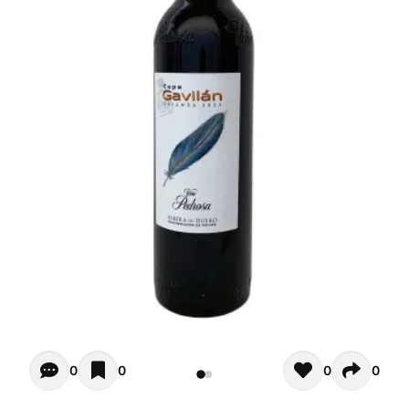
Opiniones de clientes - Actualmente no hay comentarios s
0
0
0
0