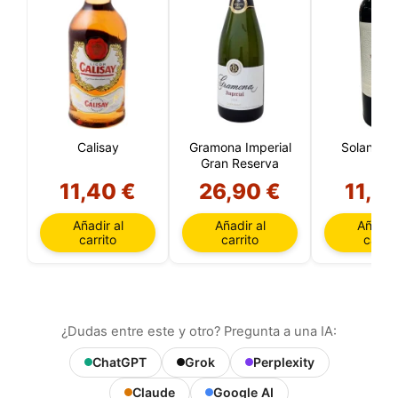
Calisay
Gramona Imperial
Solanera 
Gran Reserva
11,40 €
26,90 €
11,95
Añadir al
Añadir al
Añadir 
carrito
carrito
carrit
¿Dudas entre este y otro? Pregunta a una IA:
ChatGPT
Grok
Perplexity
Claude
Google AI