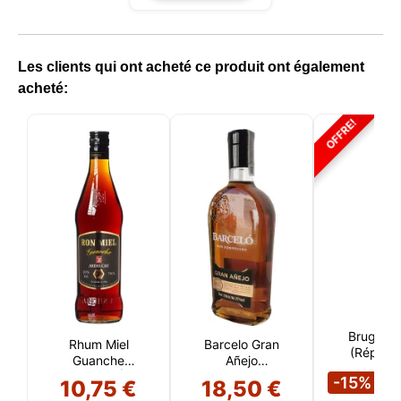
Les clients qui ont acheté ce produit ont également
acheté:
OFFRE!
Brugal A
Rhum Miel
Barcelo Gran
(Républi
Guanche
Añejo
Dominica
1
Arehucas (Îles
(République
-15%
10,75 €
18,50 €
Canaries)
dominicaine)