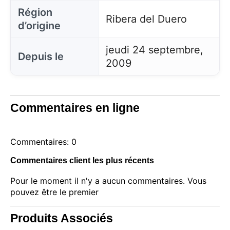
compte et mémoriser votre panier d'achat, maintenir
Région
la sécurité, mémoriser les choix des utilisateurs,
Ribera del Duero
améliorer notre site web et, enfin, à des fins de
d’origine
marketing. Vous pouvez refuser tout traitement non
essentiel en choisissant d'accepter uniquement les
jeudi 24 septembre,
cookies nécessaires. Vous pouvez personnaliser
Depuis le
votre choix et sélectionner les cookies que vous
2009
nous autorisez à utiliser dans votre session.
Commentaires en ligne
Commentaires: 0
Commentaires client les plus récents
Pour le moment il n'y a aucun commentaires. Vous
pouvez être le premier
Produits Associés