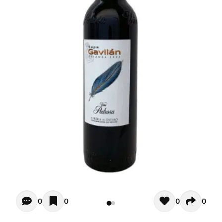
Opiniones - Pour le moment il n'y a aucun commentaires. 
0
0
0
0