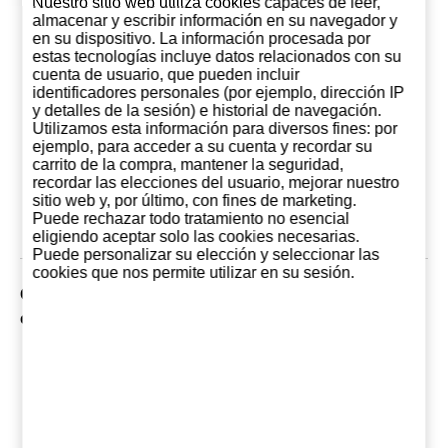
Nuestro sitio web utiliza cookies capaces de leer,
almacenar y escribir información en su navegador y
en su dispositivo. La información procesada por
estas tecnologías incluye datos relacionados con su
cuenta de usuario, que pueden incluir
identificadores personales (por ejemplo, dirección IP
Capitán Morgan
Capitan Morgan
Capitan M
y detalles de la sesión) e historial de navegación.
Black 1 Litro
Spiced 1 Litro
Private St
Utilizamos esta información para diversos fines: por
(Jamaica)
Litro
18,40 €
15,90 €
33,6
ejemplo, para acceder a su cuenta y recordar su
carrito de la compra, mantener la seguridad,
recordar las elecciones del usuario, mejorar nuestro
Añadir al
Añadir al
Añadir 
sitio web y, por último, con fines de marketing.
carrito
carrito
carrit
Puede rechazar todo tratamiento no esencial
eligiendo aceptar solo las cookies necesarias.
Puede personalizar su elección y seleccionar las
cookies que nos permite utilizar en su sesión.
Clientes que compraron este producto, también han
comprado
¡OFERTA!