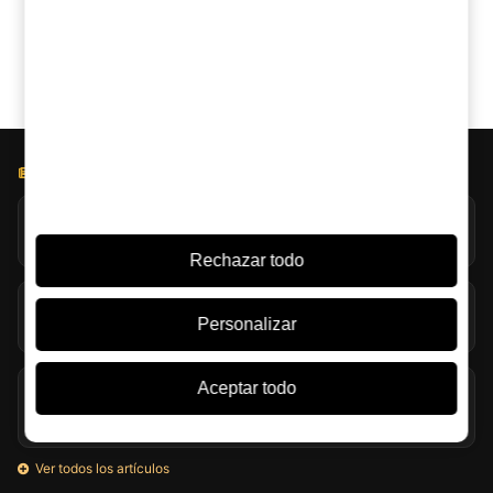
Claude
Google AI
BLOG LICOREA
Jack Daniel’s explora la evaporación extrema en Coy Hill
07/08/2026
Rechazar todo
Turba en el whisky: mucho más que humo en la copa
Personalizar
07/08/2026
Aceptar todo
Glenmorangie y Harrison Ford llevan su single malt al
travel retail
06/08/2026
Ver todos los artículos