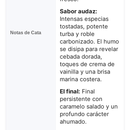
Sabor audaz:
Intensas especias
tostadas, potente
Notas de Cata
turba y roble
carbonizado. El humo
se disipa para revelar
cebada dorada,
toques de crema de
vainilla y una brisa
marina costera.
Este sitio web utiliza cookies
Nuestro sitio web utiliza cookies capaces de leer,
El final:
Final
almacenar y escribir información en su navegador y
en su dispositivo. La información procesada por
persistente con
estas tecnologías incluye datos relacionados con su
caramelo salado y un
cuenta de usuario, que pueden incluir
profundo carácter
identificadores personales (por ejemplo, dirección IP
y detalles de la sesión) e historial de navegación.
ahumado.
Utilizamos esta información para diversos fines: por
ejemplo, para acceder a su cuenta y recordar su