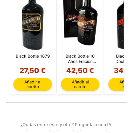
Black Bottle 1879
Black Bottle 10
Black Bo
Años Edición
Double 
Limitada
Experime
27,50 €
42,50 €
34,0
Añadir al
Añadir al
Añadir 
carrito
carrito
carrit
¿Dudas entre este y otro? Pregunta a una IA: