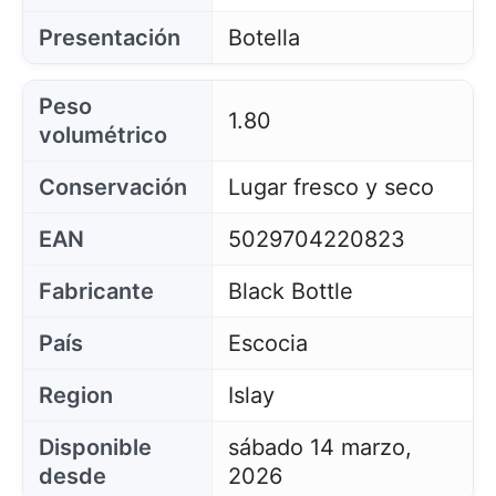
carrito de la compra, mantener la seguridad,
Presentación
Botella
recordar las elecciones del usuario, mejorar nuestro
sitio web y, por último, con fines de marketing.
Puede rechazar todo tratamiento no esencial
eligiendo aceptar solo las cookies necesarias.
Peso
Puede personalizar su elección y seleccionar las
1.80
volumétrico
cookies que nos permite utilizar en su sesión.
Conservación
Lugar fresco y seco
EAN
5029704220823
Fabricante
Black Bottle
País
Escocia
Region
Islay
Disponible
sábado 14 marzo,
desde
2026