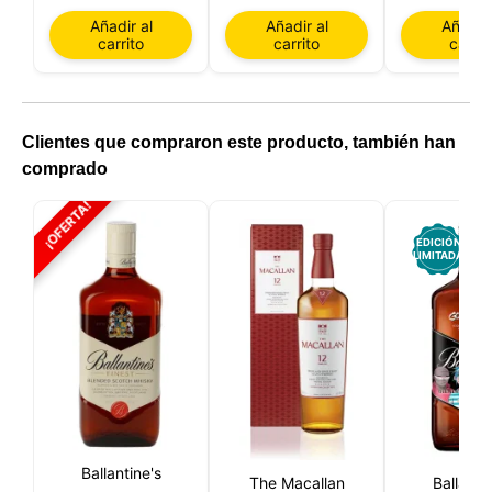
Añadir al
Añadir al
Añadir 
carrito
carrito
carrit
Clientes que compraron este producto, también han
comprado
¡OFERTA!
EDICIÓN
LIMITADA
Ballantine's
The Macallan
Ballanti