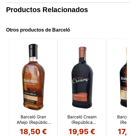
Productos Relacionados
Otros productos de Barceló
Barceló Gran
Barceló Cream
Barceló A
Añejo (República
(República
(Repúbl
Dominicana)
Dominicana)
Dominic
18,50 €
19,95 €
17,9