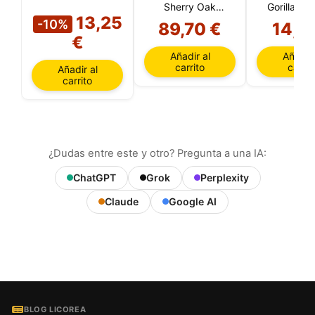
Sherry Oak
Gorillaz L
13,25
Collection 12
Editio
-10%
89,70 €
14,7
Años
€
Añadir al
Añadir 
carrito
carrit
Añadir al
carrito
¿Dudas entre este y otro? Pregunta a una IA:
ChatGPT
Grok
Perplexity
Claude
Google AI
BLOG LICOREA