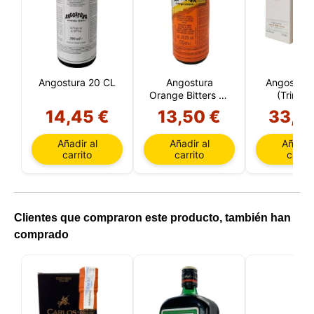
Angostura 20 CL
Angostura
Angostura
Orange Bitters 10
(Trinida
CL
Tobag
14,45 €
13,50 €
33,4
Añadir al
Añadir al
Añadir 
carrito
carrito
carrit
Clientes que compraron este producto, también han
comprado