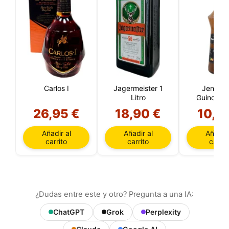
Carlos I
Jagermeister 1
Jengibr
Litro
Guindilla
26,95 €
18,90 €
10,6
Añadir al
Añadir al
Añadir 
carrito
carrito
carrit
¿Dudas entre este y otro? Pregunta a una IA:
ChatGPT
Grok
Perplexity