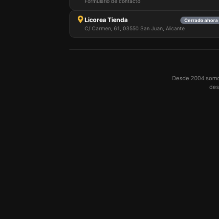
Formulario de contacto
Licorea Tienda
Cerrado ahora 
C/ Carmen, 61, 03550 San Juan, Alicante
Desde 2004 somos 
des