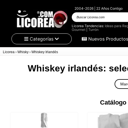
2004-2026 | 22 Años Contigo
Buscar
Licorea.com
Licorea Tendencias:
Ideas para Reg
Gourmet
|
Turrón
Categorías
Nuevos Producto
Licorea
›
Whisky
›
Whiskey Irlandés
Whiskey irlandés: sele
Mar
Catálogo 