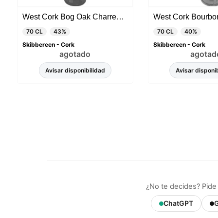
West Cork Bog Oak Charred Cask Glengarrif Series
70 CL
43%
70 CL
40%
Skibbereen - Cork
Skibbereen - Cork
agotado
agotad
Avisar disponibilidad
Avisar disponi
Nuestro 
informa
por est
que pue
detalles
para di
carrito
usuario,
Puede r
cookies
cookies 
¿No te decides? Pide
ChatGPT
G