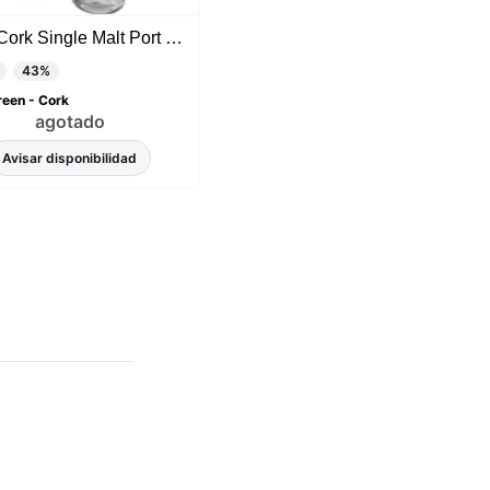
West Cork Single Malt Port Cask Finish
43%
een - Cork
agotado
Avisar disponibilidad
sada
rio,
P y
ación
u
l