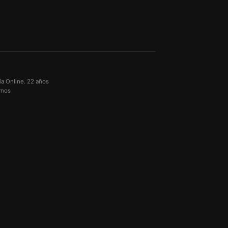
ía Online. 22 años
rnos