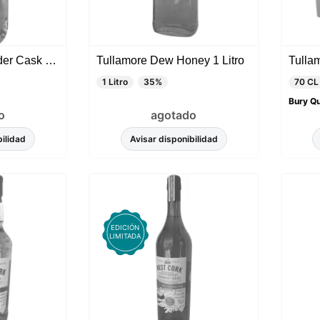
Tullamore Dew Cider Cask Finish 50 CL
Tullamore Dew Honey 1 Litro
1 Litro
35%
70 CL
Bury Q
o
agotado
bilidad
Avisar disponibilidad
EDICIÓN
LIMITADA