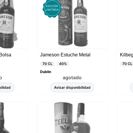
EDICIÓN
LIMITADA
 Bolsa
Jameson Estuche Metal
Kilbe
70 CL
40%
70 CL
Dublin
o
agotado
bilidad
Avisar disponibilidad