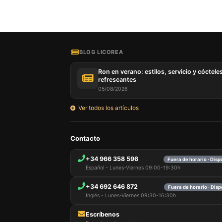
BLOG LICOREA
Ron en verano: estilos, servicio y cóctele
refrescantes
05/08/2026
Ver todos los artículos
Contacto
+34 966 358 596
Fuera de horario · Dis
Español - Lunes-Viernes 09:00-19:30h
+34 692 646 872
Fuera de horario · Dis
Inglés - Lunes-Viernes 09:30-16:30h
Escríbenos