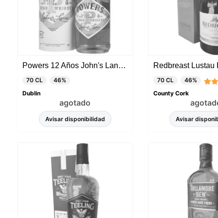
Powers 12 Años John's Lane Single Pot Still
70 CL
46%
70 CL
46%
Dublin
County Cork
agotado
agotad
Avisar disponibilidad
Avisar disponi