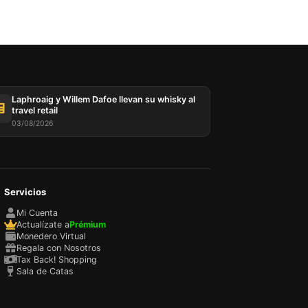
Laphroaig y Willem Dafoe llevan su whisky al
travel retail
03/08/2026
Servicios
Mi Cuenta
Actualízate a
Prémium
Monedero Virtual
Regala con Nosotros
Tax Back! Shopping
Sala de Catas