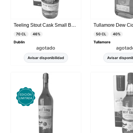
Teeling Stout Cask Small Batch
70 CL
46%
50 CL
40%
Dublin
Tullamore
agotado
agotad
Avisar disponibilidad
Avisar disponi
EDICIÓN
LIMITADA