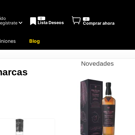
ido
0
0
Lista Deseos
Regístrate
Comprar ahora
niones
Blog
Novedades
marcas