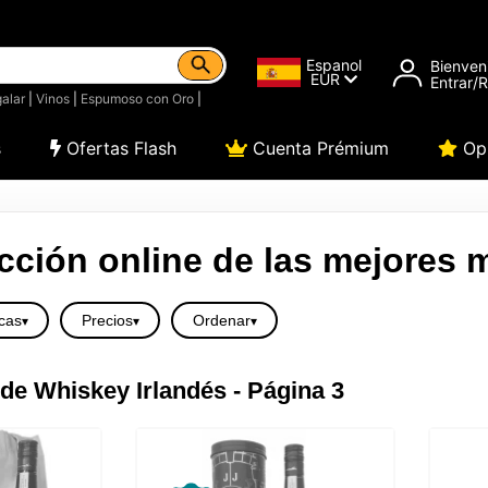
Espanol
Bienven
EUR
Entrar/
alar
|
Vinos
|
Espumoso con Oro
|
s
Ofertas Flash
Cuenta Prémium
Opi
cción online de las mejores 
cas
Precios
Ordenar
de Whiskey Irlandés - Página 3