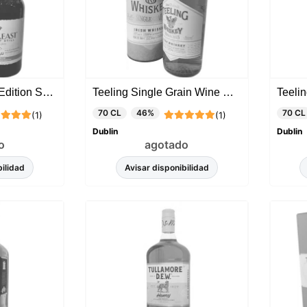
Redbreast Lustau Edition Sherry Finish
Teeling Single Grain Wine Cask Finish
Teelin
70 CL
46%
70 CL
(1)
(1)
Dublin
Dublin
o
agotado
bilidad
Avisar disponibilidad