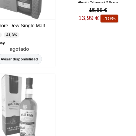
Absolut Tabasco + 2 Vasos
15,58 €
13,99 €
-10%
Tullamore Dew Single Malt 14 años
41,3%
uay
agotado
Avisar disponibilidad