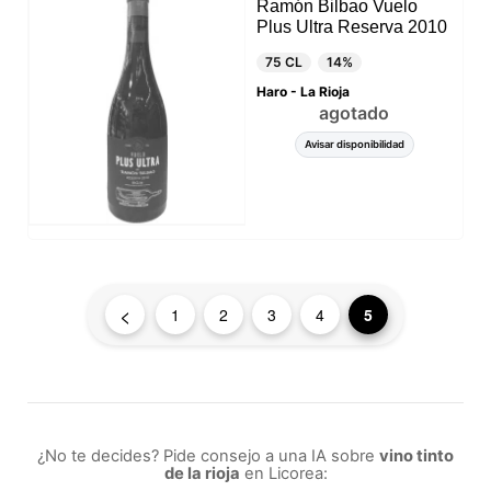
Ramón Bilbao Vuelo
Plus Ultra Reserva 2010
75 CL
14%
Haro - La Rioja
agotado
Avisar disponibilidad
<
1
2
3
4
5
¿No te decides? Pide consejo a una IA sobre
vino tinto
de la rioja
en Licorea: