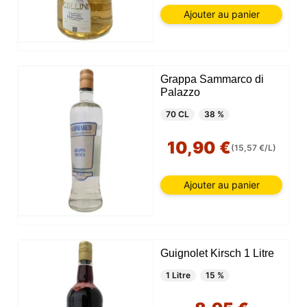
Ajouter au panier
Grappa Sammarco di
Palazzo
70 CL
38 %
10,90 €
(15,57 €/L)
Ajouter au panier
Guignolet Kirsch 1 Litre
1 Litre
15 %