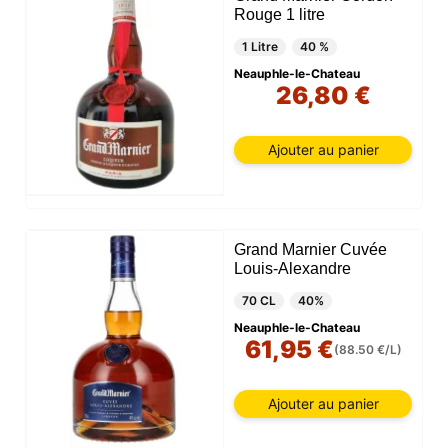
Rouge 1 litre
1 Litre
40 %
Neauphle-le-Chateau
26,80 €
Ajouter au panier
Grand Marnier Cuvée
Louis-Alexandre
70 CL
40%
Neauphle-le-Chateau
61,95 €
(88.50 €/L)
Ajouter au panier