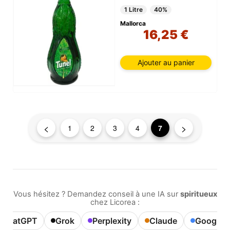
1 Litre
40%
Mallorca
16,25 €
Ajouter au panier
<
>
1
2
3
4
7
Vous hésitez ? Demandez conseil à une IA sur
spiritueux
chez Licorea :
ChatGPT
Grok
Perplexity
Claude
Google A