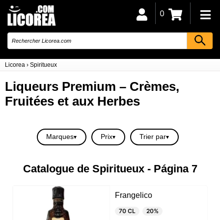
0
Licorea
›
Spiritueux
Liqueurs Premium – Crèmes,
Fruitées et aux Herbes
Marques
Prix
Trier par
Catalogue de Spiritueux - Página 7
Frangelico
70 CL
20%