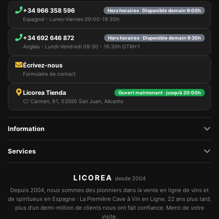
+34 966 358 596
Hors horaires · Disponible demain 9:00h
Espagnol - Lunes-Viernes 09:00-19:30h
+34 692 646 872
Hors horaires · Disponible demain 9:30h
Anglais - Lundi-Vendredi 09:30 - 16:30h GTM+1
Écrivez-nous
Formulaire de contact
Licorea Tienda
Ouvert maintenant · jusqu’à 20:00h
C/ Carmen, 61, 03550 San Juan, Alicante
Information
Services
LICOREA
desde 2004
Depuis 2004, nous sommes des pionniers dans la vente en ligne de vins et
de spiritueux en Espagne : La Première Cave à Vin en Ligne. 22 ans plus tard,
plus d’un demi-million de clients nous ont fait confiance. Merci de votre
visite.