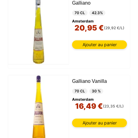
Galliano
70 CL
42.3%
Amsterdam
20,95 €
(29,92 €/L)
Ajouter au panier
Galliano Vanilla
70 CL
30 %
Amsterdam
16,49 €
(23,35 €/L)
Ajouter au panier