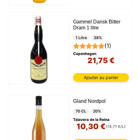
Gammel Dansk Bitter
Dram 1 litre
1 Litre
38%
(1)
Copenhagen
21,75 €
Ajouter au panier
Gland Nordpol
70 CL
20%
Talavera de la Reina
10,30 €
(14,71 €/L)