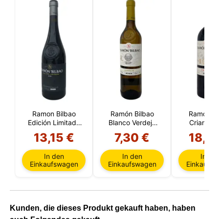
Ramon Bilbao
Ramón Bilbao
Ramón Bi
Edición Limitada
Blanco Verdejo
Crianza 
2021
2025
1.50 Li
13,15 €
7,30 €
18,8
In den
In den
In de
Einkaufswagen
Einkaufswagen
Einkaufs
Kunden, die dieses Produkt gekauft haben, haben