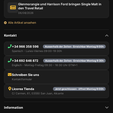
Glenmorangie und Harrison Ford bringen Single Malt in
den Travel Retail
06/08/2026
Alle Artikel ansehen
Kontakt
+34 966 358 596
Ausserhalb der Zeiten · Erreichbar Montag 9:00h
Spanisch - Lunes-Viernes 09:00-19:30h
+34 692 646 872
Ausserhalb der Zeiten · Erreichbar Montag 9:30h
Englisch - Montag-Freitag 09:30 - 16:30 Uhr GTM+1
Schreiben Sie uns
Kontaktformular
Licorea Tienda
Jetzt geschlossen · öffnet Montag 9:00h
C/ Carmen, 61, 03550 San Juan, Alicante
Information