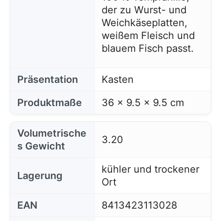
der zu Wurst- und
Weichkäseplatten,
weißem Fleisch und
blauem Fisch passt.
Präsentation
Kasten
Produktmaße
36 x 9.5 x 9.5 cm
Volumetrische
3.20
s Gewicht
kühler und trockener
Lagerung
Ort
EAN
8413423113028