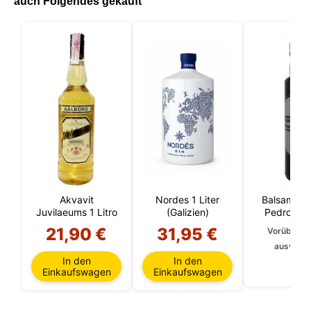
auch Folgendes gekauft
Akvavit
Nordes 1 Liter
Balsamico-
Juvilaeums 1 Litro
(Galizien)
Pedro Xi
Reservier
21,90 €
31,95 €
Vorüberge
Jahre 2
ausverka
In den
In den
Einkaufswagen
Einkaufswagen