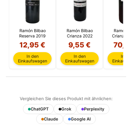
Ramón Bilbao
Ramón Bilbao
Ramón Bi
Reserva 2019
Crianza 2022
Crianza 2
Liter
12,95 €
9,55 €
70,0
In den
In den
In de
Einkaufswagen
Einkaufswagen
Einkaufs
Vergleichen Sie dieses Produkt mit ähnlichen:
ChatGPT
Grok
Perplexity
Claude
Google AI