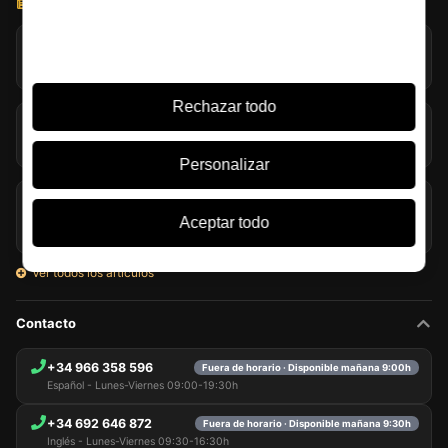
BLOG LICOREA
Jack Daniel’s explora la evaporación extrema en Coy Hill
07/08/2026
Rechazar todo
Turba en el whisky: mucho más que humo en la copa
07/08/2026
Personalizar
Glenmorangie y Harrison Ford llevan su single malt al
travel retail
Aceptar todo
06/08/2026
Ver todos los artículos
Contacto
+34 966 358 596
Fuera de horario · Disponible mañana 9:00h
Español - Lunes-Viernes 09:00-19:30h
+34 692 646 872
Fuera de horario · Disponible mañana 9:30h
Inglés - Lunes-Viernes 09:30-16:30h