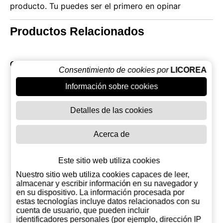
producto. Tu puedes ser el primero en opinar
Productos Relacionados
Otros productos de Opthimus
Consentimiento de cookies por
LICOREA
Información sobre cookies
Detalles de las cookies
Acerca de
Este sitio web utiliza cookies
Nuestro sitio web utiliza cookies capaces de leer,
almacenar y escribir información en su navegador y
en su dispositivo. La información procesada por
estas tecnologías incluye datos relacionados con su
Opthimus
Opthimus
Opthim
cuenta de usuario, que pueden incluir
Reserva 15 Años
Reserva 18 Años
Reserva 21
identificadores personales (por ejemplo, dirección IP