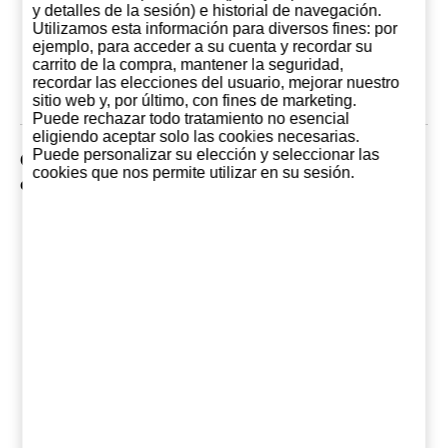
(República
(República
(Repúbl
y detalles de la sesión) e historial de navegación.
49,95 €
52,95 €
68,9
Dominicana)
Dominicana)
Dominic
Utilizamos esta información para diversos fines: por
ejemplo, para acceder a su cuenta y recordar su
Añadir al
Añadir al
Añadir 
carrito de la compra, mantener la seguridad,
carrito
carrito
carrit
recordar las elecciones del usuario, mejorar nuestro
sitio web y, por último, con fines de marketing.
Puede rechazar todo tratamiento no esencial
eligiendo aceptar solo las cookies necesarias.
Puede personalizar su elección y seleccionar las
Clientes que compraron este producto, también han
cookies que nos permite utilizar en su sesión.
comprado