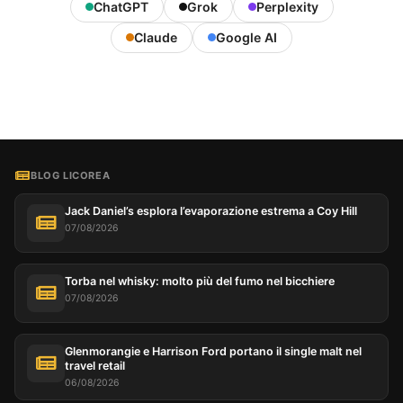
ChatGPT
Grok
Perplexity
Claude
Google AI
BLOG LICOREA
Jack Daniel’s esplora l’evaporazione estrema a Coy Hill
07/08/2026
Torba nel whisky: molto più del fumo nel bicchiere
07/08/2026
Glenmorangie e Harrison Ford portano il single malt nel
travel retail
06/08/2026