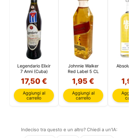
Legendario Elixir
Johnnie Walker
Absolut Ci
7 Anni (Cuba)
Red Label 5 CL
CL
17,50 €
1,95 €
1,95
Aggiungi al
Aggiungi al
Aggiungi
carrello
carrello
carrell
Indeciso tra questo e un altro? Chiedi a un'IA: