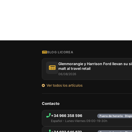
Nuestro 
informa
por est
que pue
detalles
BLOG LICOREA
para di
carrito
Glenmorangie y Harrison Ford llevan su s
usuario,
malt al travel retail
Puede r
06/08/2026
cookies
cookies 
Ver todos los artículos
Contacto
+34 966 358 596
Fuera de horario · Dis
Español - Lunes-Viernes 09:00-19:30h