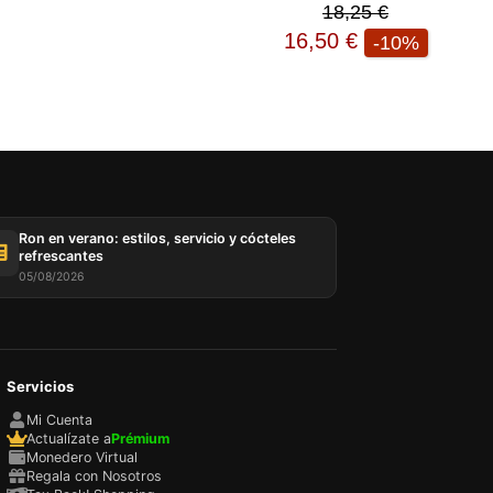
18,25 €
16,50 €
-10%
sada
rio,
P y
ación
u
l
Ron en verano: estilos, servicio y cócteles
refrescantes
05/08/2026
Servicios
Mi Cuenta
Actualízate a
Prémium
Monedero Virtual
Regala con Nosotros