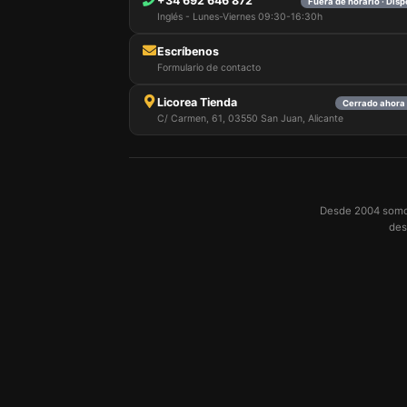
+34 692 646 872
Fuera de horario · Dis
Inglés - Lunes-Viernes 09:30-16:30h
Escríbenos
Formulario de contacto
Licorea Tienda
Cerrado ahora 
C/ Carmen, 61, 03550 San Juan, Alicante
Desde 2004 somos 
des