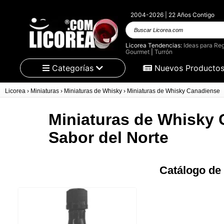
2004-2026 | 22 Años Contigo
Buscar
Licorea.com
Licorea Tendencias:
Ideas para Reg
Gourmet
|
Turrón
Categorías
Nuevos Producto
Licorea
›
Miniaturas
›
Miniaturas de Whisky
›
Miniaturas de Whisky Canadiense
Miniaturas de Whisky 
Sabor del Norte
Catálogo de