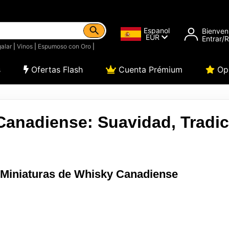
Espanol
Bienven
EUR
Entrar/
alar
|
Vinos
|
Espumoso con Oro
|
s
Ofertas Flash
Cuenta Prémium
Opi
Canadiense: Suavidad, Tradic
 Miniaturas de Whisky Canadiense