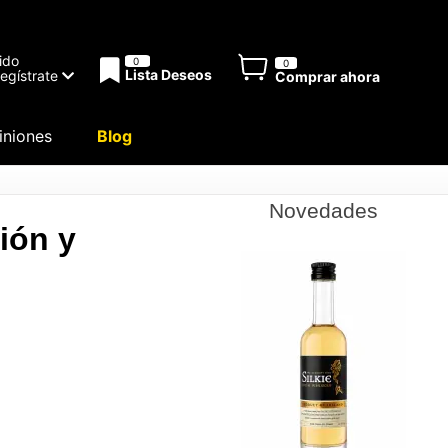
ido
0
0
Lista Deseos
Regístrate
Comprar ahora
niones
Blog
Novedades
ión y