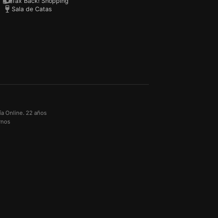
Tax Back! Shopping
Sala de Catas
ía Online. 22 años
rnos