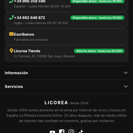
+34 966 358 596
Disponible ahora · hasta las 19:30h
Español - Lunes-Viernes 09:00-19:30h
+34 692 646 872
Disponible ahora · hasta las 16:30h
Inglés - Lunes-Viernes 09:30-16:30h
Escríbenos
Formulario de contacto
Licorea Tienda
Abierta ahora · hasta las 20:00h
C/ Carmen, 61, 03550 San Juan, Alicante
Información
Servicios
LICOREA
desde 2004
Desde 2004 somos pioneros en la venta por Internet de vinos y licores en
España: La Primera Licorería Online. 22 años después, más de medio millón
de clientes han confiado en nosotros, gracias por visitarnos