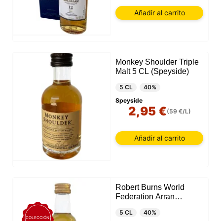
Añadir al carrito
Monkey Shoulder Triple
Malt 5 CL (Speyside)
5 CL
40%
Speyside
2,95 €
(59 €/L)
Añadir al carrito
Robert Burns World
Federation Arran
Blended 5 CL
5 CL
40%
COLECCIÓN