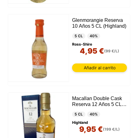
Glenmorangie Reserva
10 Años 5 CL (Highland)
5 CL
40%
Ross-Shire
4,95 €
(99 €/L)
Añadir al carrito
Macallan Double Cask
Reserva 12 Años 5 CL
(Highland)
5 CL
40%
Highland
9,95 €
(199 €/L)