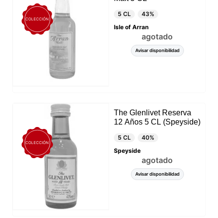
Puede rechazar todo tratamiento no esencial
5 CL
43%
eligiendo aceptar solo las cookies necesarias.
COLECCIÓN
Puede personalizar su elección y seleccionar las
Isle of Arran
cookies que nos permite utilizar en su sesión.
agotado
Avisar disponibilidad
The Glenlivet Reserva
12 Años 5 CL (Speyside)
5 CL
40%
COLECCIÓN
Speyside
agotado
Avisar disponibilidad