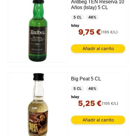
Ardbeg TEN Reserva 10
Años (Islay) 5 CL
5 CL
46%
Islay
9,75 €
(195 €/L)
Añadir al carrito
Big Peat 5 CL
5 CL
46%
Islay
5,25 €
(105 €/L)
Añadir al carrito