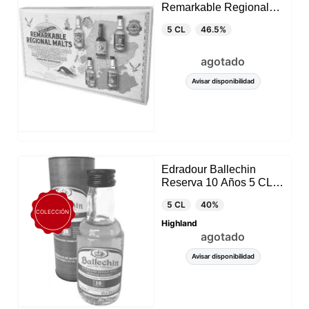
Remarkable Regional
Malts 5 x 5 CL
5 CL
46.5%
agotado
Avisar disponibilidad
Edradour Ballechin
Reserva 10 Años 5 CL
(Highland)
5 CL
40%
COLECCIÓN
Highland
agotado
Avisar disponibilidad