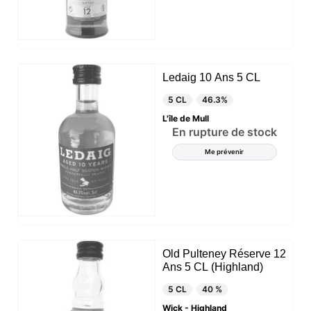
Ledaig 10 Ans 5 CL
5 CL
46.3%
L'île de Mull
En rupture de stock
Me prévenir
Old Pulteney Réserve 12
Ans 5 CL (Highland)
5 CL
40 %
Wick - Highland