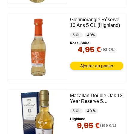
Glenmorangie Réserve
10 Ans 5 CL (Highland)
5 CL
40%
Ross-Shire
4,95 €
(98 €/L)
Ajouter au panier
Macallan Double Oak 12
Year Reserve 5
CL(Highland)
5 CL
40 %
Highland
9,95 €
(199 €/L)