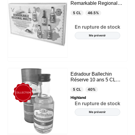
Remarkable Regional
Malts 5 x 5 CL
5 CL
46.5%
En rupture de stock
Me prévenir
Edradour Ballechin
Réserve 10 ans 5 CL
(Highland)
5 CL
40%
COLLECTION
Highland
En rupture de stock
Me prévenir