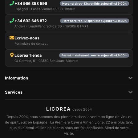
+34 966 358 596
Hors horaires · Disponible aujourd’hui 9:00h
Espagnol - Lunes-Viernes 09:00-19:30h
+34 692 646 872
Hors horaires · Disponible aujourd’hui 9:30h
Anglais - Lundi-Vendredi 09:30 - 16:30h GTM+1
Écrivez-nous
Formulaire de contact
Licorea Tienda
Fermé maintenant · ouvre aujourd’hui 9:00h
C/ Carmen, 61, 03550 San Juan, Alicante
Information
Services
LICOREA
desde 2004
Depuis 2004, nous sommes des pionniers dans la vente en ligne de vins et
de spiritueux en Espagne : La Première Cave à Vin en Ligne. 22 ans plus tard,
plus d’un demi-million de clients nous ont fait confiance. Merci de votre
visite.