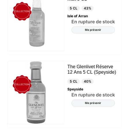
améliorer notre site web et, enfin, à des fins de
5 CL
43%
marketing. Vous pouvez refuser tout traitement non
COLLECTION
essentiel en choisissant d'accepter uniquement les
Isle of Arran
cookies nécessaires. Vous pouvez personnaliser
En rupture de stock
votre choix et sélectionner les cookies que vous
nous autorisez à utiliser dans votre session.
Me prévenir
The Glenlivet Réserve
12 Ans 5 CL (Speyside)
5 CL
40%
COLLECTION
Speyside
En rupture de stock
Me prévenir