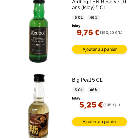
Ardbeg TEN Réserve 10
ans (Islay) 5 CL
5 CL
46%
Islay
9,75 €
(193,20 €/L)
Ajouter au panier
Big Peat 5 CL
5 CL
46%
Islay
5,25 €
(105 €/L)
Ajouter au panier