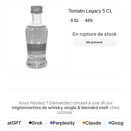
Tomatin Legacy 5 CL
5 CL
43%
En rupture de stock
Me prévenir
Vous hésitez ? Demandez conseil à une IA sur
mignonnettes de whisky single & blended malt
chez
Licorea :
ChatGPT
Grok
Perplexity
Claude
Google A