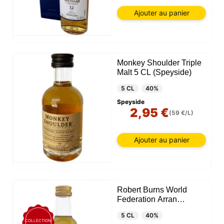
Ajouter au panier
Monkey Shoulder Triple
Malt 5 CL (Speyside)
5 CL
40%
Speyside
2,95 €
(59 €/L)
Ajouter au panier
Robert Burns World
Federation Arran
Blended 5 CL
5 CL
40%
COLLECTION