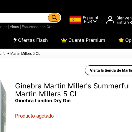
Espanol
Bienven
EUR
Entrar/
alar
|
Vinos
|
Espumoso con Oro
|
s
Ofertas Flash
Cuenta Prémium
Opi
rful + Martin Millers 5 CL
Visita la tienda de Marti
Ginebra Martin Miller's Summerful
Martin Millers 5 CL
Ginebra London Dry Gin
Producto agotado