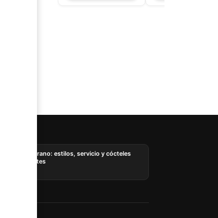
AI
Ron en verano: estilos, servicio y cócteles
refrescantes
05/08/2026