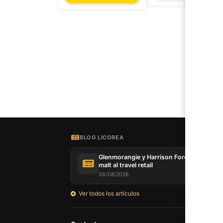
BLOG LICOREA
Glenmorangie y Harrison Ford llevan su s
malt al travel retail
06/08/2026
Ver todos los artículos