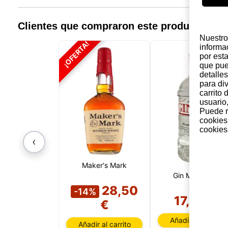
Clientes que compraron este producto, t
Nuestro 
¡OFERTA!
informa
por est
que pue
detalles
para di
carrito
usuario,
Puede r
cookies
cookies 
‹
Maker's Mark
Gin MG 1 Litro
28,50
-14%
17,40 €
€
Añadir al carrito
Añadir al carrito