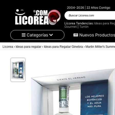
2004-2026 | 22 Años Contigo
Buscar Licorea.com
Licorea Tendencias:
Ideas para Reg
Gourmet
|
Turrón
Categorías
Nuevos Producto
Licorea
›
Ideas para regalar
›
Ideas para Regalar Ginebra
›
Martin Miller's Summe