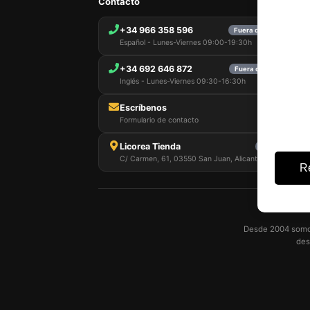
Contacto
+34 966 358 596
Fuera de horario · Dis
Español - Lunes-Viernes 09:00-19:30h
+34 692 646 872
Fuera de horario · Dis
Inglés - Lunes-Viernes 09:30-16:30h
Escríbenos
Formulario de contacto
Licorea Tienda
Cerrado ahora 
C/ Carmen, 61, 03550 San Juan, Alicante
R
Desde 2004 somos 
des