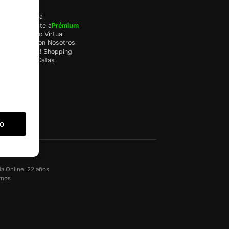
Servicios
Mi Cuenta
Actualízate a
Prémium
Monedero Virtual
Regala con Nosotros
Tax Back! Shopping
Sala de Catas
do
ía Online. 22 años
rnos