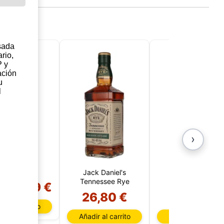
!
sada
rio,
P y
ación
u
l
›
solut Vodka
(Suecia)
Jack Daniel's
Jagermeister
Tennessee Rye
Manifest 1 Litro
13,99 €
%
26,80 €
38,95 €
dir al carrito
Añadir al carrito
Añadir al carrito