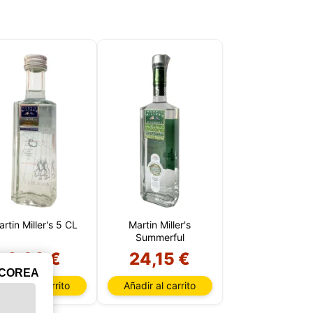
rtin Miller's 5 CL
Martin Miller's
Summerful
2,90 €
24,15 €
ICOREA
Añadir al carrito
Añadir al carrito