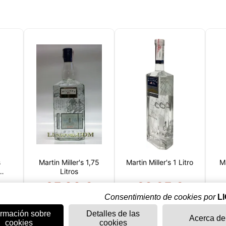
s
Martin Miller's 1,75
Martin Miller's 1 Litro
Ma
Litros
€
85,00 €
32,95 €
Consentimiento de cookies por
L
to
Añadir al carrito
Añadir al carrito
ormación sobre
Detalles de las
Acerca de
cookies
cookies