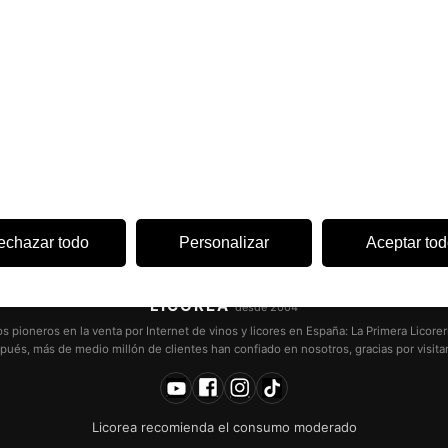
Información
Condiciones de uso
ponible hoy 9:00h
Confidencialidad
Envíos/Devoluciones
FAQ Pedidos
Formas de Pago
ponible hoy 9:30h
Política de Cookies
Dónde encontrarnos
· abre hoy 9:00h
echazar todo
Personalizar
Aceptar to
LICOREA
desde 2004
pioneros en la venta por Internet de vinos y licores en España: La Primera Licorer
pués, más de medio millón de clientes han confiado en nosotros, gracias por visita
Licorea recomienda el consumo moderado