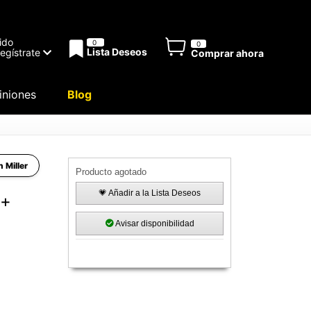
ido
0
0
Lista Deseos
Regístrate
Comprar ahora
niones
Blog
n Miller
Producto agotado
💗 Añadir a la Lista Deseos
 +
Avisar disponibilidad