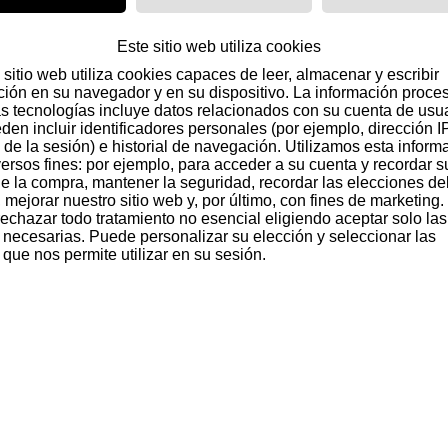
Este sitio web utiliza cookies
ambién han comprado
sitio web utiliza cookies capaces de leer, almacenar y escribir
¡OFERTA
ción en su navegador y en su dispositivo. La información proce
as tecnologías incluye datos relacionados con su cuenta de usua
den incluir identificadores personales (por ejemplo, dirección I
 de la sesión) e historial de navegación. Utilizamos esta inform
versos fines: por ejemplo, para acceder a su cuenta y recordar s
 de la compra, mantener la seguridad, recordar las elecciones de
 mejorar nuestro sitio web y, por último, con fines de marketing.
echazar todo tratamiento no esencial eligiendo aceptar solo las
 necesarias. Puede personalizar su elección y seleccionar las
que nos permite utilizar en su sesión.
Ab
1800 Añejo
Licor 43
-10
38,90 €
17,50 €
Aña
Añadir al carrito
Añadir al carrito