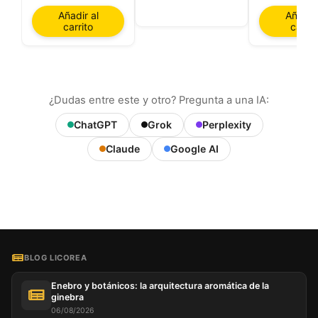
Añadir al
Añadir 
carrito
carrit
¿Dudas entre este y otro? Pregunta a una IA:
ChatGPT
Grok
Perplexity
Claude
Google AI
BLOG LICOREA
Enebro y botánicos: la arquitectura aromática de la
ginebra
06/08/2026