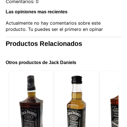
Comentarios: 0
Las opiniones mas recientes
Actualmente no hay comentarios sobre este
producto. Tu puedes ser el primero en opinar
Productos Relacionados
Este sitio web utiliza cookies
Otros productos de Jack Daniels
Nuestro sitio web utiliza cookies capaces de leer,
almacenar y escribir información en su navegador y
en su dispositivo. La información procesada por
estas tecnologías incluye datos relacionados con su
cuenta de usuario, que pueden incluir
identificadores personales (por ejemplo, dirección IP
y detalles de la sesión) e historial de navegación.
Utilizamos esta información para diversos fines: por
ejemplo, para acceder a su cuenta y recordar su
carrito de la compra, mantener la seguridad,
recordar las elecciones del usuario, mejorar nuestro
sitio web y, por último, con fines de marketing.