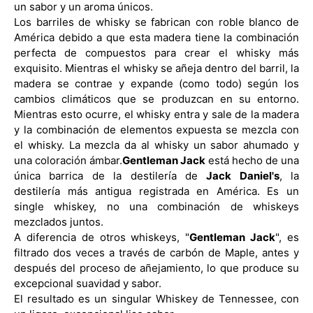
un sabor y un aroma únicos.
Los barriles de whisky se fabrican con roble blanco de
América debido a que esta madera tiene la combinación
perfecta de compuestos para crear el whisky más
exquisito. Mientras el whisky se añeja dentro del barril, la
madera se contrae y expande (como todo) según los
cambios climáticos que se produzcan en su entorno.
Mientras esto ocurre, el whisky entra y sale de la madera
y la combinación de elementos expuesta se mezcla con
el whisky. La mezcla da al whisky un sabor ahumado y
una coloración ámbar.
Gentleman Jack
está hecho de una
única barrica de la destilería de
Jack Daniel's
, la
destilería más antigua registrada en América. Es un
single whiskey, no una combinación de whiskeys
mezclados juntos.
A diferencia de otros whiskeys, "
Gentleman Jack
", es
filtrado dos veces a través de carbón de Maple, antes y
después del proceso de añejamiento, lo que produce su
excepcional suavidad y sabor.
El resultado es un singular Whiskey de Tennessee, con