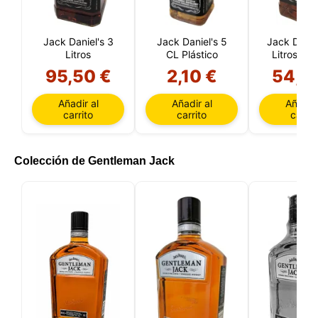
Puede rechazar todo tratamiento no esencial
eligiendo aceptar solo las cookies necesarias.
Puede personalizar su elección y seleccionar las
cookies que nos permite utilizar en su sesión.
Jack Daniel's 3
Jack Daniel's 5
Jack Daniel
Litros
CL Plástico
Litros Eti
inverti
95,50 €
2,10 €
54,5
Añadir al
Añadir al
Añadir 
carrito
carrito
carrit
Colección de Gentleman Jack