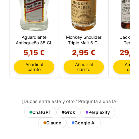
Aguardiente
Monkey Shoulder
Jack Dani
Antioqueño 35 CL
Triple Malt 5 CL
Tennes
(Speyside)
Traverlers 
5,15 €
2,95 €
29,9
Spicy 
Añadir al
Añadir al
Añadir 
carrito
carrito
carrit
¿Dudas entre este y otro? Pregunta a una IA:
ChatGPT
Grok
Perplexity
Claude
Google AI