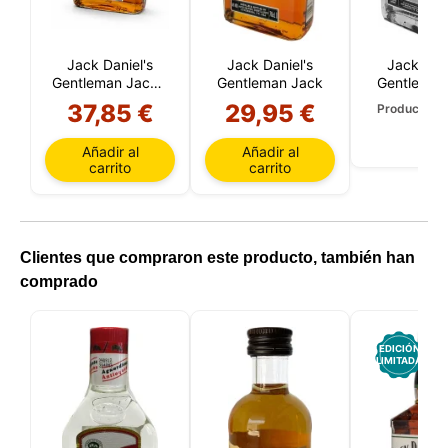
Jack Daniel's
Jack Daniel's
Jack Dani
Gentleman Jack 1
Gentleman Jack
Gentleman
Litro
20 C
37,85 €
29,95 €
Producto a
Añadir al
Añadir al
carrito
carrito
Clientes que compraron este producto, también han
comprado
EDICIÓN
LIMITADA