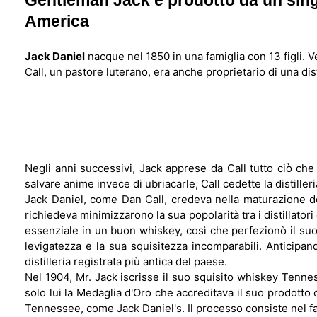
Gentleman Jack è prodotto da un singolo 
America
Jack Daniel
nacque nel 1850 in una famiglia con 13 figli. Ve
Call, un pastore luterano, era anche proprietario di una dis
Negli anni successivi, Jack apprese da Call tutto ciò che
salvare anime invece di ubriacarle, Call cedette la distille
Jack Daniel, come Dan Call, credeva nella maturazione 
richiedeva minimizzarono la sua popolarità tra i distillat
essenziale in un buon whiskey, così che perfezionò il suo
levigatezza e la sua squisitezza incomparabili. Anticipand
distilleria registrata più antica del paese.
Nel 1904, Mr. Jack iscrisse il suo squisito whiskey Tennes
solo lui la Medaglia d'Oro che accreditava il suo prodotto
Tennessee, come Jack Daniel's. Il processo consiste nel fa