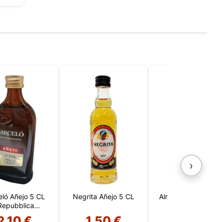
›
eló Añejo 5 CL
Negrita Añejo 5 CL
Alma de Magno 5 
Repubblica
ominicana)
2,10 €
1,50 €
1,95 €