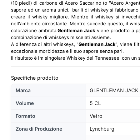
(10 piedi) di carbone di Acero Saccarino (o "Acero Argenta
sapore ed un aroma unici.
I barili di whiskey si fabbrica
creare il whisky migliore. Mientre il whiskey si invecch
nell'ambiente circostante. Mentre succede questo, il whisk
colorazione ambrata.
Gentleman Jack
viene prodotto a par
combinazione di whiskeys miscelati assieme.
A diferenza di altri whiskeys, "
Gentleman Jack
", viene fi
eccezionale morbidezza e il suo sapore senza pari.
Il risultato è im singolare Whiskey del Tennessee, con un s
Specifiche prodotto
Marca
GLENTLEMAN JACK
Volume
5 CL
Formato
Vetro
Zona di Produzione
Lynchburg