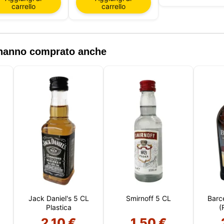
carrello
carrello
, hanno comprato anche
Jack Daniel's 5 CL
Smirnoff 5 CL
Barc
Plastica
(
D
2,10 €
1,50 €