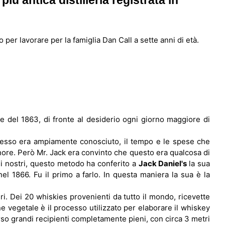
iù antica distilleria registrata in
 per lavorare per la famiglia Dan Call a sette anni di età.
re del 1863, di fronte al desiderio ogni giorno maggiore di
cesso era ampiamente conosciuto, il tempo e le spese che
inore. Però Mr. Jack era convinto che questo era qualcosa di
ni nostri, questo metodo ha conferito a
Jack Daniel's
la sua
nel 1866. Fu il primo a farlo. In questa maniera la sua è la
i. Dei 20 whiskies provenienti da tutto il mondo, ricevette
e vegetale è il processo utilizzato per elaborare il whiskey
rso grandi recipienti completamente pieni, con circa 3 metri