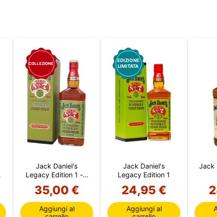
EDIZIONE
COLLEZIONE
LIMITATA
Jack Daniel's
Jack Daniel's
Jack 
Legacy Edition 1 - 1
Legacy Edition 1
Litro
35,00 €
24,95 €
2
Aggiungi al
Aggiungi al
A
Questo sito utilizza i cookie
carrello
carrello