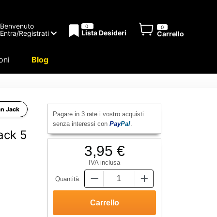
Benvenuto
0
0
Lista Desideri
Entra/Registrati
Carrello
oni
Blog
an Jack
Pagare in 3 rate i vostro acquisti
senza interessi con
Pay
Pal
.
ack 5
3,95 €
IVA inclusa
Quantità: