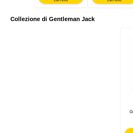
Il nostr
informaz
queste t
Collezione di Gentleman Jack
includer
session
vari sco
mantener
e, infin
essenzi
personal
nella tu
G