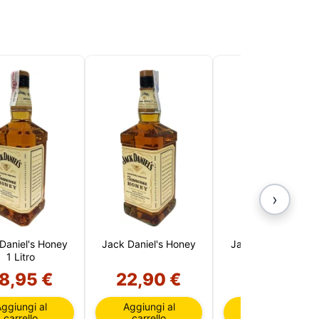
›
Daniel's Honey
Jack Daniel's Honey
Jack Daniel's 1 Litr
1 Litro
8,95 €
22,90 €
28,95 €
ggiungi al
Aggiungi al
Aggiungi al
carrello
carrello
carrello