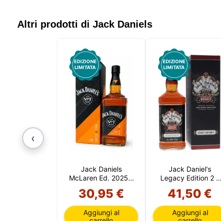
Altri prodotti di Jack Daniels
EDIZIONE
EDIZIONE
LIMITATA
LIMITATA
‹
Jack Daniels
Jack Daniel's
McLaren Ed. 2025 1
Legacy Edition 2 1
Litro
Litro
30,95 €
41,50 €
Aggiungi al
Aggiungi al
carrello
carrello