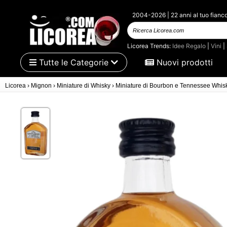
2004-2026 | 22 anni al tuo fianc
Ricerca Licorea.com
Licorea Trends:
Idee Regalo
|
Vini
|
Tutte le Categorie
Nuovi prodotti
Licorea
›
Mignon
›
Miniature di Whisky
›
Miniature di Bourbon e Tennessee Whis