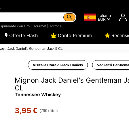
o
Italiano
EUR
Spumante con Oro
|
Gourmet
|
Torrone
Offerte Flash
Conto Premium
Recensi
key
›
Jack Daniel's Gentleman Jack 5 CL
Visita la Store di Jack Daniels
Vedi altri Gentlem
Mignon Jack Daniel's Gentleman J
CL
Tennessee Whiskey
3,95 €
(79€ / litro)