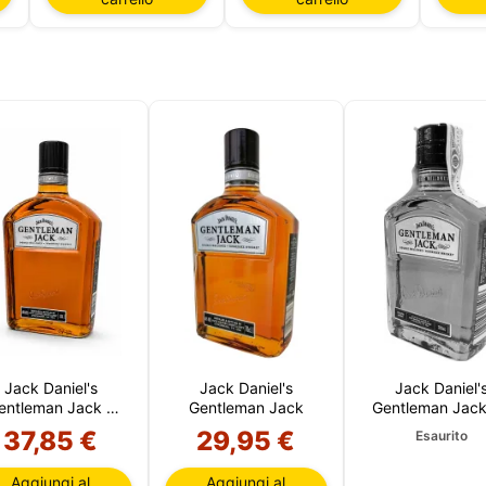
o sito utilizza cookie che possono leggere, memorizzare e scrive
ioni sul tuo browser e sul tuo dispositivo. Le informazioni tratta
ecnologie includono dati relativi al tuo account utente, che pos
e identificatori personali (ad esempio, indirizzo IP e dettagli del
e) e cronologia di navigazione. Utilizziamo queste informazioni
pi: ad esempio, per accedere al tuo account e ricordare il tuo car
e la sicurezza, ricordare le scelte degli utenti, migliorare il nost
e, per scopi di marketing. Puoi rifiutare tutto il trattamento non
ale scegliendo di accettare solo i cookie necessari. Puoi
izzare la tua scelta e selezionare i cookie che ci permetti di uti
a sessione.
Jack Daniel's
Jack Daniel's
Jack Daniel'
entleman Jack 1
Gentleman Jack
Gentleman Jack
Litro
CL
37,85 €
29,95 €
Esaurito
Aggiungi al
Aggiungi al