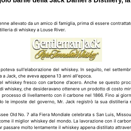
barile della Jack Daniel's Distillery, la p
nne allevato da un amico di famiglia, prima di essere contrattato
tilleria di whiskey a Louse River.
 poteva sull'elaborazione del whiskey. In seguito, nel settemb
ria a Jack, che aveva appena 13 anni all'epoca.
del whiskey fresco con carbone d'acero. Anche se questo pro
ori di whiskey, che desideravano ottenere un prodotto di costo m
 processo di livellamento con il carbone nel 1866. Fino ai gior
o le imposte del governo, Mr. Jack registrò la sua distilleria 
see Old No. 7 alla Fiera Mondiale celebrata s San Luis, Missour
 come il miglior whiskey del mondo. La lavorazione con il carbon
r passare molto lentamente il whiskey appena distillato attrave