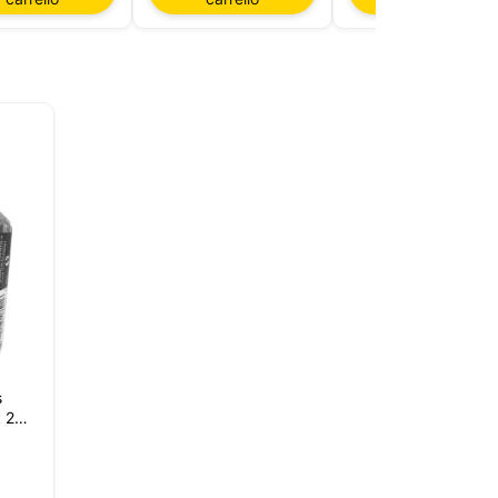
re
te da
sono
la
 per
rello,
ro sito
lizzare
s
 20