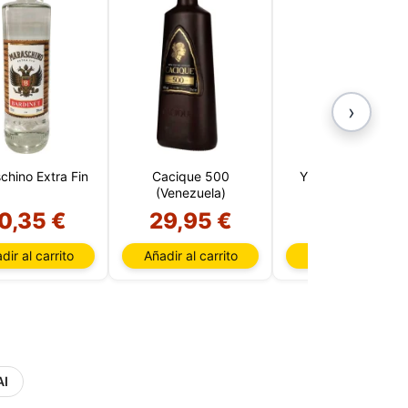
›
chino Extra Fin
Cacique 500
Yzaguirre Reserv
(Venezuela)
Rojo
0,35 €
29,95 €
14,50 €
dir al carrito
Añadir al carrito
Añadir al carrito
AI