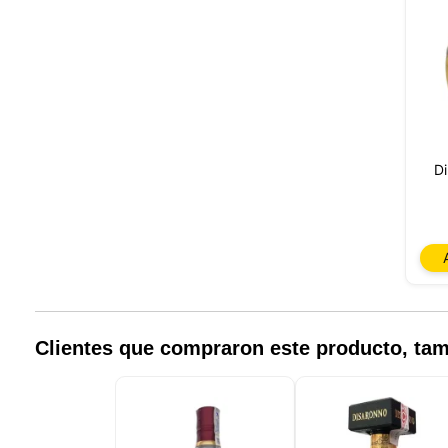
Di
Nuestro 
informa
por est
que pue
detalles
para di
Clientes que compraron este producto, t
carrito
usuario,
Puede r
cookies
cookies 