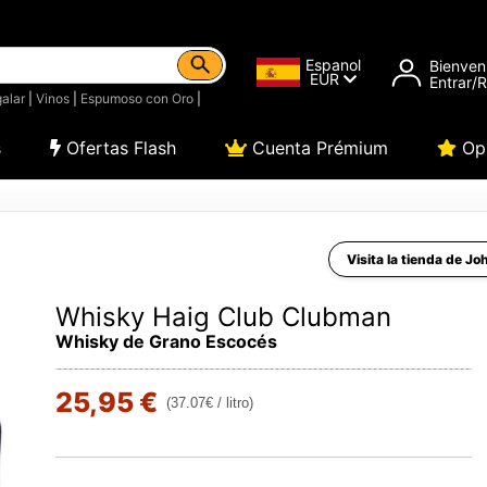
Espanol
Bienven
EUR
Entrar/
alar
|
Vinos
|
Espumoso con Oro
|
s
Ofertas Flash
Cuenta Prémium
Opi
Visita la tienda de Jo
Whisky Haig Club Clubman
Whisky de Grano Escocés
25,95 €
(37.07€ / litro)