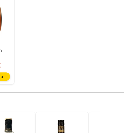
n
€
to
sada
rio,
P y
ación
u
l