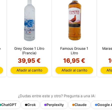
o
Grey Goose 1 Litro
Famous Grouse 1
Maras
(Francia)
Litro
39,95 €
16,95 €
1
Añadir al carrito
Añadir al carrito
Aña
¿Dudas entre este y otro? Pregunta a una IA:
ChatGPT
Grok
Perplexity
Claude
Google 