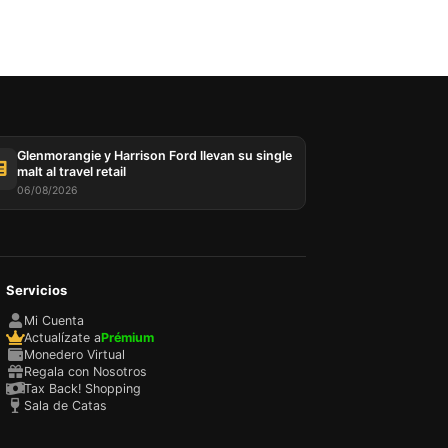
Glenmorangie y Harrison Ford llevan su single
malt al travel retail
06/08/2026
Servicios
Mi Cuenta
Actualízate a
Prémium
Monedero Virtual
Regala con Nosotros
Tax Back! Shopping
Sala de Catas