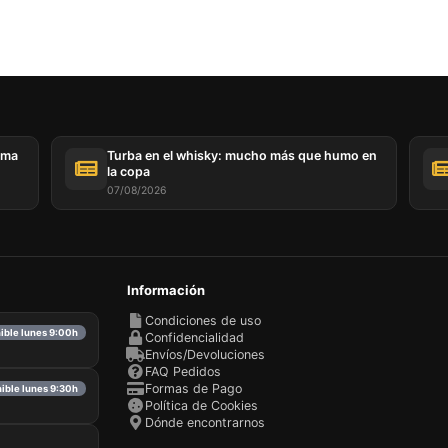
ema
Turba en el whisky: mucho más que humo en
la copa
07/08/2026
Información
Condiciones de uso
nible lunes 9:00h
Confidencialidad
Envíos/Devoluciones
FAQ Pedidos
Formas de Pago
nible lunes 9:30h
Política de Cookies
Dónde encontrarnos