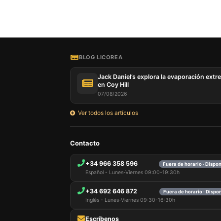
BLOG LICOREA
Jack Daniel’s explora la evaporación extr
en Coy Hill
07/08/2026
Ver todos los artículos
Contacto
+34 966 358 596
Fuera de horario · Dispo
Español - Lunes-Viernes 09:00-19:30h
+34 692 646 872
Fuera de horario · Dispo
Inglés - Lunes-Viernes 09:30-16:30h
Escríbenos