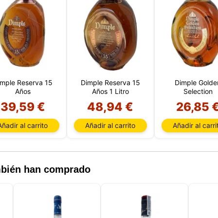
mple Reserva 15
Dimple Reserva 15
Dimple Golde
Años
Años 1 Litro
Selection
39,59 €
48,94 €
26,85 
Este sitio web utiliza cookies
sitio web utiliza cookies capaces de leer, almacenar y escribir
Añadir al carrito
Añadir al carrito
Añadir al carri
ción en su navegador y en su dispositivo. La información proce
as tecnologías incluye datos relacionados con su cuenta de usua
den incluir identificadores personales (por ejemplo, dirección I
 de la sesión) e historial de navegación. Utilizamos esta inform
versos fines: por ejemplo, para acceder a su cuenta y recordar s
ambién han comprado
 de la compra, mantener la seguridad, recordar las elecciones de
 mejorar nuestro sitio web y, por último, con fines de marketing.
echazar todo tratamiento no esencial eligiendo aceptar solo las
 necesarias. Puede personalizar su elección y seleccionar las
que nos permite utilizar en su sesión.