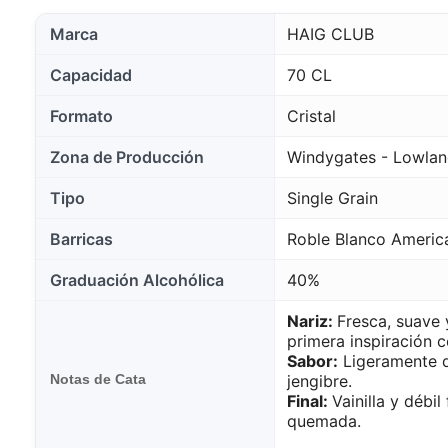
Marca
HAIG CLUB
Capacidad
70 CL
Formato
Cristal
Zona de Producción
Windygates - Lowlan
Tipo
Single Grain
Barricas
Roble Blanco Americ
Graduación Alcohólica
40%
Nariz:
Fresca, suave y
primera inspiración c
Sabor:
Ligeramente d
Notas de Cata
jengibre.
Final:
Vainilla y débi
quemada.