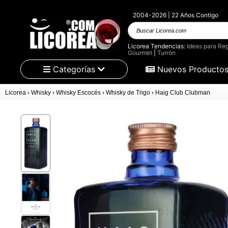
2004-2026 | 22 Años Contigo
Buscar Licorea.com
Licorea Tendencias:
Ideas para Reg
Gourmet
|
Turrón
Categorías
Nuevos Producto
Licorea
›
Whisky
›
Whisky Escocés
›
Whisky de Trigo
›
Haig Club Clubman