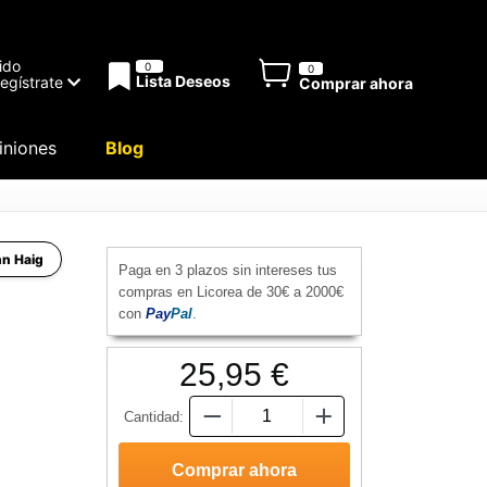
ido
0
0
Lista Deseos
Regístrate
Comprar ahora
niones
Blog
hn Haig
Paga en 3 plazos sin intereses tus
compras en Licorea de 30€ a 2000€
con
Pay
Pal
.
25,95 €
Cantidad: