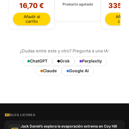
16,70 €
335,0
Producto agotado
Añadir al
Añadir 
carrito
carrit
¿Dudas entre este y otro? Pregunta a una IA:
ChatGPT
Grok
Perplexity
Claude
Google AI
BLOG LICOREA
Jack Daniel’s explora la evaporación extrema en Coy Hill