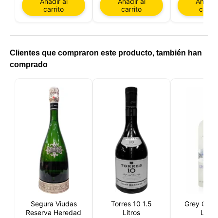
Añadir al
Añadir al
Añadir 
carrito
carrito
carrit
Clientes que compraron este producto, también han
comprado
Segura Viudas
Torres 10 1.5
Grey Goos
Reserva Heredad
Litros
Litros