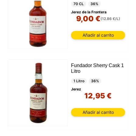
70 CL
36%
Jerez de la Frontera
9,00 €
(12.86 €/L)
Añadir al carrito
Fundador Sherry Cask 1
Litro
1 Litro
36%
Jerez
12,95 €
Añadir al carrito