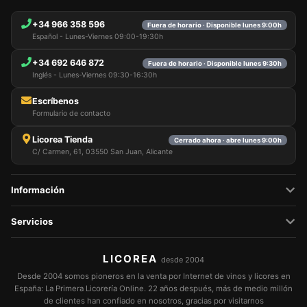
+34 966 358 596
Fuera de horario · Disponible lunes 9:00h
Español - Lunes-Viernes 09:00-19:30h
+34 692 646 872
Fuera de horario · Disponible lunes 9:30h
Inglés - Lunes-Viernes 09:30-16:30h
Escríbenos
Formulario de contacto
Licorea Tienda
Cerrado ahora · abre lunes 9:00h
C/ Carmen, 61, 03550 San Juan, Alicante
Información
Servicios
LICOREA
desde 2004
Desde 2004 somos pioneros en la venta por Internet de vinos y licores en
España: La Primera Licorería Online. 22 años después, más de medio millón
de clientes han confiado en nosotros, gracias por visitarnos