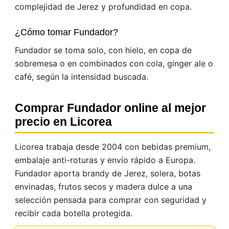
complejidad de Jerez y profundidad en copa.
¿Cómo tomar Fundador?
Fundador se toma solo, con hielo, en copa de
Este sitio web utiliza cookies
sobremesa o en combinados con cola, ginger ale o
Nuestro sitio web utiliza cookies capaces de leer,
café, según la intensidad buscada.
almacenar y escribir información en su navegador y
en su dispositivo. La información procesada por
estas tecnologías incluye datos relacionados con su
Comprar Fundador online al mejor
cuenta de usuario, que pueden incluir
identificadores personales (por ejemplo, dirección IP
precio en Licorea
y detalles de la sesión) e historial de navegación.
Utilizamos esta información para diversos fines: por
ejemplo, para acceder a su cuenta y recordar su
Licorea trabaja desde 2004 con bebidas premium,
carrito de la compra, mantener la seguridad,
embalaje anti-roturas y envío rápido a Europa.
recordar las elecciones del usuario, mejorar nuestro
sitio web y, por último, con fines de marketing.
Fundador aporta brandy de Jerez, solera, botas
Puede rechazar todo tratamiento no esencial
envinadas, frutos secos y madera dulce a una
eligiendo aceptar solo las cookies necesarias.
Puede personalizar su elección y seleccionar las
selección pensada para comprar con seguridad y
cookies que nos permite utilizar en su sesión.
recibir cada botella protegida.