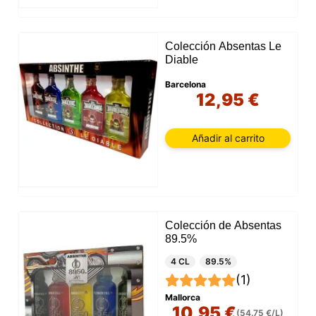
Colección Absentas Le
Diable
Barcelona
12,95 €
Añadir al carrito
Colección de Absentas
89.5%
4 CL
89.5%
(1)
Mallorca
10,95 €
(54.75 €/L)