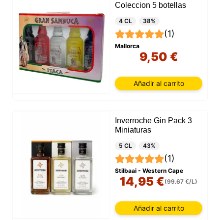
Coleccion 5 botellas
4 CL
38%
(1)
Mallorca
9,50 €
Añadir al carrito
Inverroche Gin Pack 3
Miniaturas
5 CL
43%
(1)
Stilbaai - Western Cape
14,95 €
(99.67 €/L)
Añadir al carrito