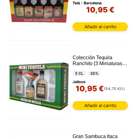
Teià - Barcelona
10,95 €
Añadir al carrito
Colección Tequila
Ranchito (3 Miniaturas +
2 Vasos)
5 CL
35%
Jalisco
10,95 €
(54,75 €/L)
Añadir al carrito
Gran Sambuca Itaca