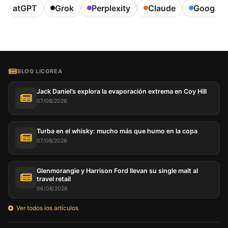
ChatGPT
Grok
Perplexity
Claude
Google A
BLOG LICOREA
Jack Daniel’s explora la evaporación extrema en Coy Hill
07/08/2026
Turba en el whisky: mucho más que humo en la copa
07/08/2026
Glenmorangie y Harrison Ford llevan su single malt al
travel retail
06/08/2026
Ver todos los artículos