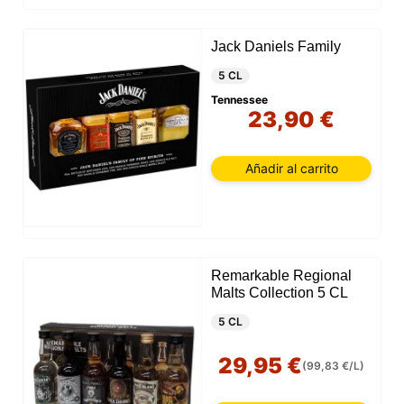
Jack Daniels Family
5 CL
Tennessee
23,90 €
Añadir al carrito
Remarkable Regional
Malts Collection 5 CL
5 CL
29,95 €
(99,83 €/L)