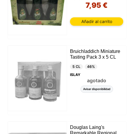
7,95 €
Añadir al carrito
Bruichladdich Miniature
Tasting Pack 3 x 5 CL
5 CL
46%
ISLAY
agotado
Avisar disponibilidad
Douglas Laing's
Remarkable Regional