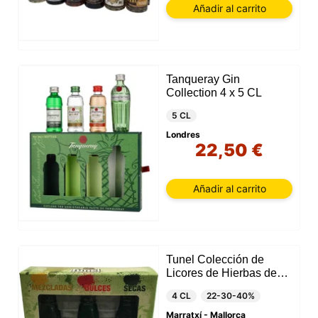
Añadir al carrito
Tanqueray Gin
Collection 4 x 5 CL
5 CL
Londres
22,50 €
Añadir al carrito
Tunel Colección de
Licores de Hierbas de
Mallorca (3 Unidades)
4 CL
22-30-40%
Marratxí - Mallorca