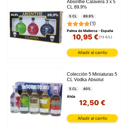
Absinthe Calavera 3 x 5
CL 89.9%
5 CL
89.9%
(1)
Palma de Mallorca - España
10,95 €
(73 €/L)
Añadir al carrito
Colección 5 Miniaturas 5
CL Vodka Absolut
5 CL
40%
Ahûs
12,50 €
Añadir al carrito