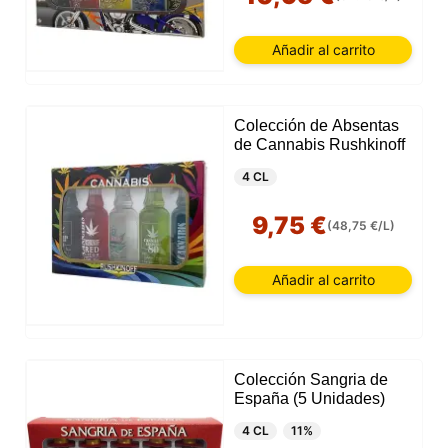
Añadir al carrito
Colección de Absentas
de Cannabis Rushkinoff
4 CL
9,75 €
(48,75 €/L)
Añadir al carrito
Colección Sangria de
España (5 Unidades)
4 CL
11%