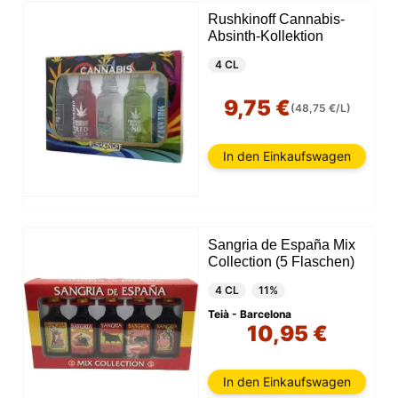
Rushkinoff Cannabis-
Absinth-Kollektion
4 CL
9,75 €
(48,75 €/L)
In den Einkaufswagen
Sangria de España Mix
Collection (5 Flaschen)
4 CL
11%
Teià - Barcelona
10,95 €
In den Einkaufswagen