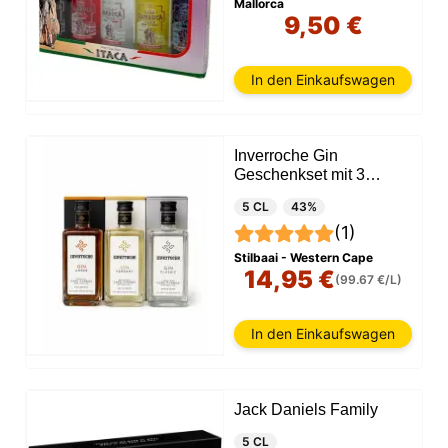
Mallorca
9,50 €
In den Einkaufswagen
Inverroche Gin
Geschenkset mit 3
Miniaturen
5 CL
43%
(1)
Stilbaai - Western Cape
14,95 €
(99.67 €/L)
In den Einkaufswagen
Jack Daniels Family
5 CL