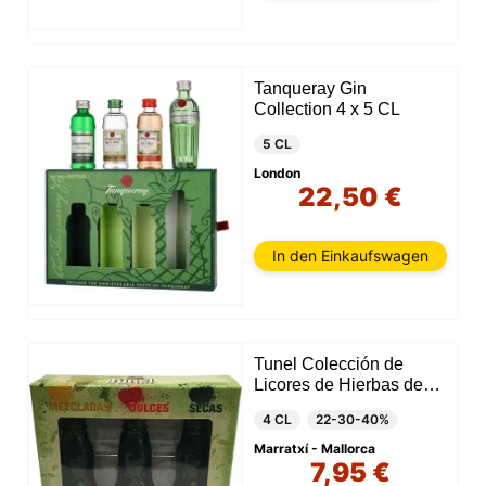
Tanqueray Gin
Collection 4 x 5 CL
5 CL
London
22,50 €
In den Einkaufswagen
Tunel Colección de
Licores de Hierbas de
Mallorca (3 Unidades)
4 CL
22-30-40%
Marratxí - Mallorca
7,95 €