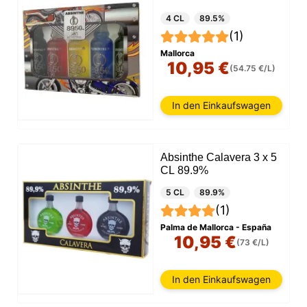
4 CL
89.5%
(1)
Mallorca
10,95 €
(54.75 €/L)
In den Einkaufswagen
Absinthe Calavera 3 x 5
CL 89.9%
5 CL
89.9%
(1)
Palma de Mallorca - España
10,95 €
(73 €/L)
In den Einkaufswagen