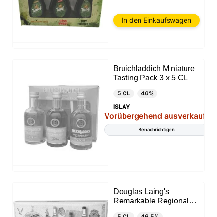
In den Einkaufswagen
Bruichladdich Miniature
Tasting Pack 3 x 5 CL
5 CL
46%
ISLAY
Vorübergehend ausverkauft
Benachrichtigen
Douglas Laing's
Remarkable Regional
Malts 5 x 5 CL
5 CL
46.5%