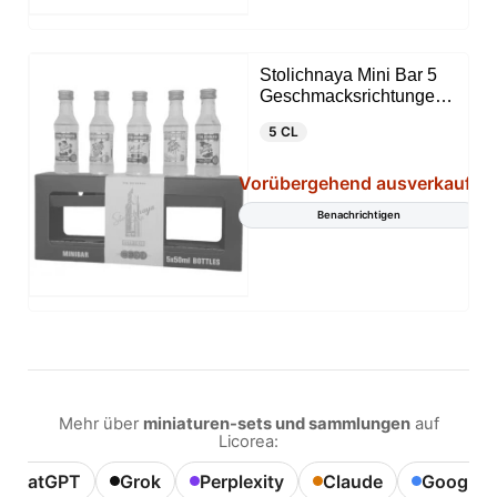
Stolichnaya Mini Bar 5
Geschmacksrichtungen
5 CL
5 CL
Vorübergehend ausverkauft
Benachrichtigen
Mehr über
miniaturen-sets und sammlungen
auf
Licorea:
ChatGPT
Grok
Perplexity
Claude
Google A