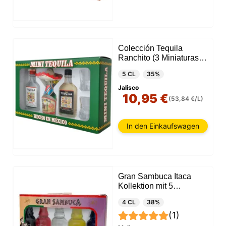
Colección Tequila
Ranchito (3 Miniaturas +
2 Vasos)
5 CL
35%
Jalisco
10,95 €
(53,84 €/L)
In den Einkaufswagen
Gran Sambuca Itaca
Kollektion mit 5
Miniaturen
4 CL
38%
(1)