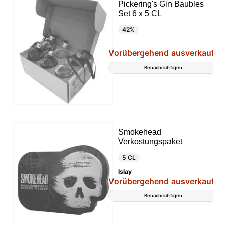
Pickering's Gin Baubles
Set 6 x 5 CL
42%
Vorübergehend ausverkauft
Benachrichtigen
Smokehead
Verkostungspaket
5 CL
Islay
Vorübergehend ausverkauft
Benachrichtigen