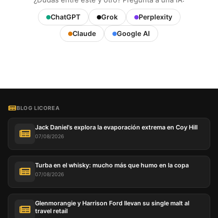
¿Dudas entre este y otro? Pregunta a una IA:
ChatGPT
Grok
Perplexity
Claude
Google AI
BLOG LICOREA
Jack Daniel’s explora la evaporación extrema en Coy Hill
07/08/2026
Turba en el whisky: mucho más que humo en la copa
07/08/2026
Glenmorangie y Harrison Ford llevan su single malt al
travel retail