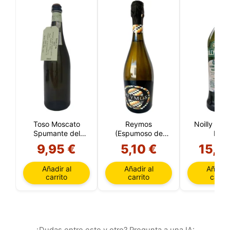
Toso Moscato
Reymos
Noilly Prat
Spumante del
(Espumoso de
Litro
Piamonte DOC
Moscatel)
9,95 €
5,10 €
15,8
(Italia)
Añadir al
Añadir al
Añadir 
carrito
carrito
carrit