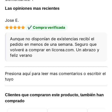
Este sitio web utiliza cookies
Las opiniones mas recientes
Nuestro sitio web utiliza cookies capaces de leer,
almacenar y escribir información en su navegador y
Jose E.
en su dispositivo. La información procesada por
estas tecnologías incluye datos relacionados con su
✔ Compra verificada
cuenta de usuario, que pueden incluir
identificadores personales (por ejemplo, dirección IP
y detalles de la sesión) e historial de navegación.
Aunque no disponían de existencias recibí el
Utilizamos esta información para diversos fines: por
pedido en menos de una semana. Seguro que
ejemplo, para acceder a su cuenta y recordar su
volveré a comprar en licorea.com. Un abrazo y
carrito de la compra, mantener la seguridad,
feliz verano
recordar las elecciones del usuario, mejorar nuestro
sitio web y, por último, con fines de marketing.
Puede rechazar todo tratamiento no esencial
eligiendo aceptar solo las cookies necesarias.
Presiona aquí para leer mas comentarios o escribir el
Puede personalizar su elección y seleccionar las
tuyo
cookies que nos permite utilizar en su sesión.
Clientes que compraron este producto, también han
comprado