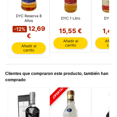
DYC Reserva 8
DYC 1 Litro
DYC 5 
Años
12,69
-12%
15,55 €
1,40
€
Añadir al
Añadir 
carrito
carrit
Añadir al
carrito
Clientes que compraron este producto, también han
comprado
¡OFERTA!