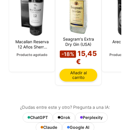
Seagram's Extra
Macallan Reserva
Arecha A
Dry Gin (USA)
12 Años Sherry
15,45
Oak (Highland)
-18%
Producto agotado
Producto a
€
Añadir al
carrito
¿Dudas entre este y otro? Pregunta a una IA:
ChatGPT
Grok
Perplexity
Claude
Google AI