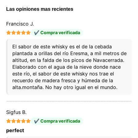
Las opiniones mas recientes
Francisco J.
✔ Compra verificada
El sabor de este whisky es el de la cebada
plantada a orillas del río Eresma, a mil metros de
altitud, en la falda de los picos de Navacerrada.
Elaborado con el agua de la nieve donde nace
este río, el sabor de este whisky nos trae el
recuerdo de madera fresca y húmeda de la
alta.montaña. No hay otro igual en el mundo.
Sigfus B.
✔ Compra verificada
Este sitio web utiliza cookies
perfect
Nuestro sitio web utiliza cookies capaces de leer,
almacenar y escribir información en su navegador y