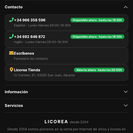
Contacto
+34 966 358 596
Disponible ahora · hasta las 19:30h
Español - Lunes-Viernes 09:00-19:30h
+34 692 646 872
Disponible ahora · hasta las 16:30h
Inglés - Lunes-Viernes 09:30-16:30h
Escríbenos
Formulario de contacto
Licorea Tienda
Abierta ahora · hasta las 20:00h
C/ Carmen, 61, 03550 San Juan, Alicante
Información
Servicios
LICOREA
desde 2004
Desde 2004 somos pioneros en la venta por Internet de vinos y licores en