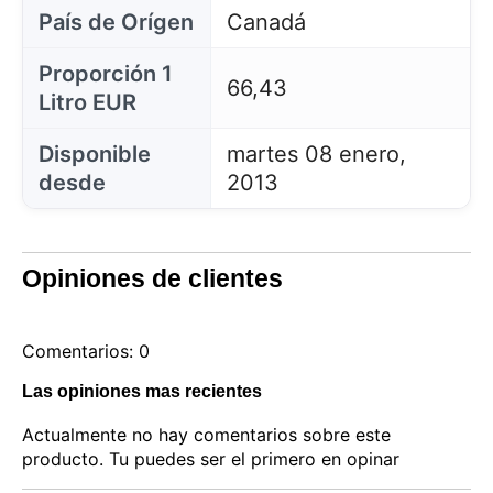
País de Orígen
Canadá
Proporción 1
66,43
Litro EUR
Disponible
martes 08 enero,
desde
2013
Opiniones de clientes
Este sitio web utiliza cookies
Nuestro sitio web utiliza cookies capaces de leer,
Comentarios: 0
almacenar y escribir información en su navegador y
en su dispositivo. La información procesada por
estas tecnologías incluye datos relacionados con su
Las opiniones mas recientes
cuenta de usuario, que pueden incluir
identificadores personales (por ejemplo, dirección IP
Actualmente no hay comentarios sobre este
y detalles de la sesión) e historial de navegación.
producto. Tu puedes ser el primero en opinar
Utilizamos esta información para diversos fines: por
ejemplo, para acceder a su cuenta y recordar su