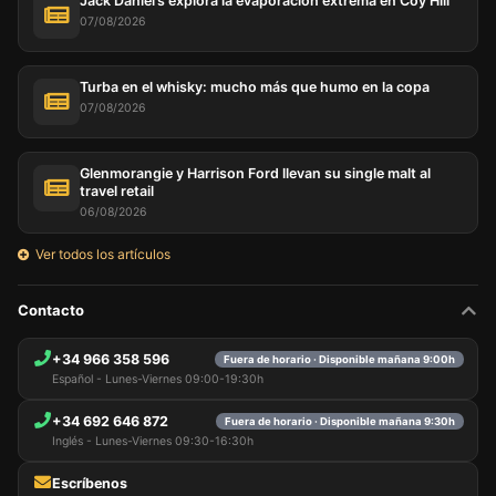
Jack Daniel’s explora la evaporación extrema en Coy Hill
07/08/2026
Turba en el whisky: mucho más que humo en la copa
07/08/2026
Glenmorangie y Harrison Ford llevan su single malt al
travel retail
06/08/2026
Ver todos los artículos
Contacto
+34 966 358 596
Fuera de horario · Disponible mañana 9:00h
Español - Lunes-Viernes 09:00-19:30h
+34 692 646 872
Fuera de horario · Disponible mañana 9:30h
Inglés - Lunes-Viernes 09:30-16:30h
Escríbenos