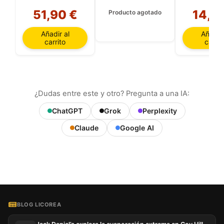
51,90 €
14,2
Producto agotado
Añadir al
Añadir 
carrito
carrit
¿Dudas entre este y otro? Pregunta a una IA:
ChatGPT
Grok
Perplexity
Claude
Google AI
BLOG LICOREA