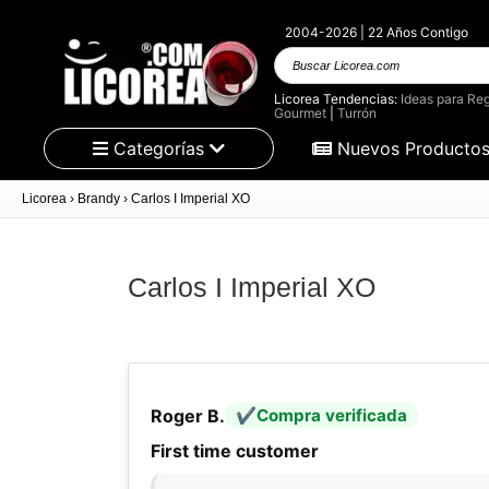
2004-2026 | 22 Años Contigo
Buscar
Licorea.com
Licorea Tendencias:
Ideas para Reg
Gourmet
|
Turrón
Categorías
Nuevos Producto
Licorea
›
Brandy
›
Carlos I Imperial XO
Carlos I Imperial XO
Roger B.
Compra verificada
First time customer