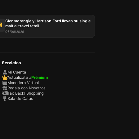
Glenmorangie y Harrison Ford llevan su single
malt al travel retail
06/08/2026
Servicios
sada
rio,
Mi Cuenta
P y
Actualízate a
Prémium
ación
Monedero Virtual
u
Regala con Nosotros
l
Tax Back! Shopping
Sala de Catas