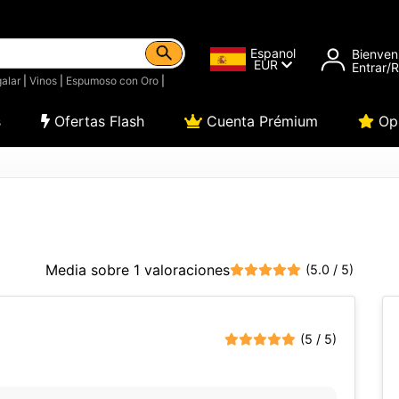
Espanol
Bienven
EUR
Entrar/
alar
|
Vinos
|
Espumoso con Oro
|
s
Ofertas Flash
Cuenta Prémium
Opi
Media sobre 1 valoraciones
(5.0 / 5)
(5 / 5)