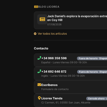
BLOG LICOREA
Jack Daniel’s explora la evaporación extr
en Coy Hill
07/08/2026
Ver todos los artículos
Nuestro 
Contacto
informa
por est
+34 966 358 596
Fuera de horario · Dispo
que pue
Español - Lunes-Viernes 09:00-19:30h
detalles
para di
+34 692 646 872
carrito
Fuera de horario · Dispo
usuario,
Inglés - Lunes-Viernes 09:30-16:30h
Puede r
cookies
Escríbenos
cookies 
Formulario de contacto
Licorea Tienda
Cerrado ahora · 
C/ Carmen, 61, 03550 San Juan, Alicante