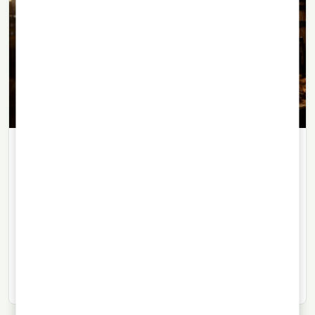
WHISKY
03/08/2026
· 7 min de lectura
¿Es mejor un whisky cuanto más
viejo? La edad no lo explica todo
La cifra de edad en una etiqueta de whisky orienta,
pero no garantiza calidad. Barrica, clima, almacén y
criterio de embotellado son igual de decisivos.