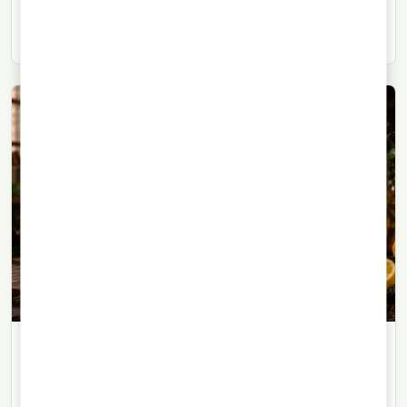
entre sí. Entender sus diferencias ayuda a elegir mejor
para cócteles, cata y coctelería clásica.
WHISKY
30/07/2026
· 7 min de lectura