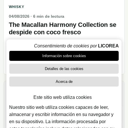
WHISKY
04/08/2026
· 6 min de lectura
The Macallan Harmony Collection se
despide con coco fresco
La última entrega de The Macallan Harmony
Consentimiento de cookies por
LICOREA
Collection apuesta por el coco fresco, el roble
Información sobre cookies
americano y un diálogo entre whisky, gastronomía y
sostenibilidad.
Detalles de las cookies
Acerca de
Este sitio web utiliza cookies
Nuestro sitio web utiliza cookies capaces de leer,
almacenar y escribir información en su navegador y
en su dispositivo. La información procesada por