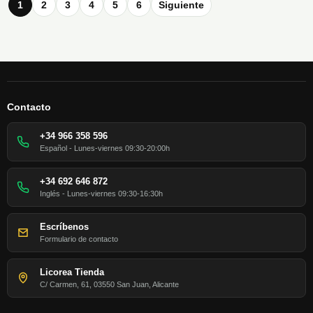
1
2
3
4
5
6
Siguiente
Contacto
+34 966 358 596
Español - Lunes-viernes 09:30-20:00h
+34 692 646 872
Inglés - Lunes-viernes 09:30-16:30h
Escríbenos
Formulario de contacto
Licorea Tienda
C/ Carmen, 61, 03550 San Juan, Alicante