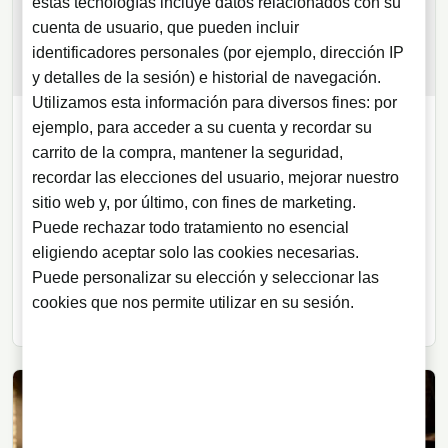
estas tecnologías incluye datos relacionados con su
cuenta de usuario, que pueden incluir
identificadores personales (por ejemplo, dirección IP
y detalles de la sesión) e historial de navegación.
Utilizamos esta información para diversos fines: por
ejemplo, para acceder a su cuenta y recordar su
WHISKY
carrito de la compra, mantener la seguridad,
03/08/2026
· 7 min de lectura
recordar las elecciones del usuario, mejorar nuestro
Laphroaig y Willem Dafoe llevan su
sitio web y, por último, con fines de marketing.
whisky al travel retail
Puede rechazar todo tratamiento no esencial
eligiendo aceptar solo las cookies necesarias.
La destilería de Islay presenta una edición limitada
Puede personalizar su elección y seleccionar las
vinculada a Willem Dafoe con una campaña que invita
cookies que nos permite utilizar en su sesión.
a interpretar el whisky sin notas de cata oficiales.