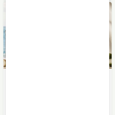
RON
31/07/2026
· 7 min de lectura
Por qué el ron blanco no es un estilo
de ron
El llamado ron blanco agrupa destilados muy distintos