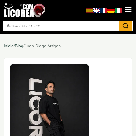
Buscar
Inicio
/
Blog
/
Juan Diego Artigas