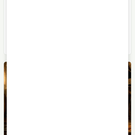
Jack Daniel’s Tennessee Blackberry:
el giro frutal del whiskey americano
Jack Daniel’s suma la mora a su gama de whiskey
liqueurs, una categoría pensada para beber fácil,
mezclar en cócteles y acercar el Tennessee Whiskey
a nuevos públicos.