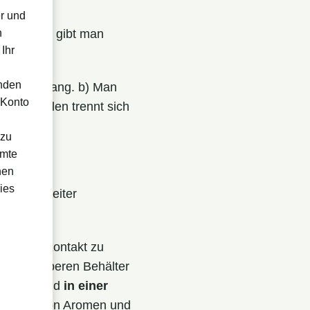
r und
schließend gibt man
n
Ihr
enden
Wochen lang. b) Man
 Konto
eiden Fällen trennt sich
 zu
amte
hen
ies
t immer weiter
asser
in Kontakt zu
n einem oberen Behälter
nschließend
in einer
ewinnung von Aromen und