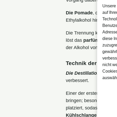
Vorgang dauert ungefäh
Unsere 
Die Pomade
, die dabei 
auf Ihr
Technol
Ethylalkohol hinzu, um 
Benutze
Adresse
Die Trennung kann auf zw
diese I
löst das
parfümierte Fet
zuzugre
der Alkohol vom Fett, s
gewährl
verbess
Technik der Destill
nicht w
Cookies
Die Destillation:
Diese 
auswähl
verbessert.
Einer der ersten Versuc
bringen; besonders wirk
platziert, sodass der i
Kühlschlange kondens