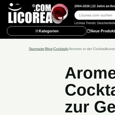
2004-2026 | 22 Jahre an Ihr
Suchen
Licorea Trends:
Geschenkid
Kategorien
Neue Produkt
Startseite
/
Blog
/
Cocktails
/
Aromen in der Cocktailkuns
Arome
Cockta
zur G