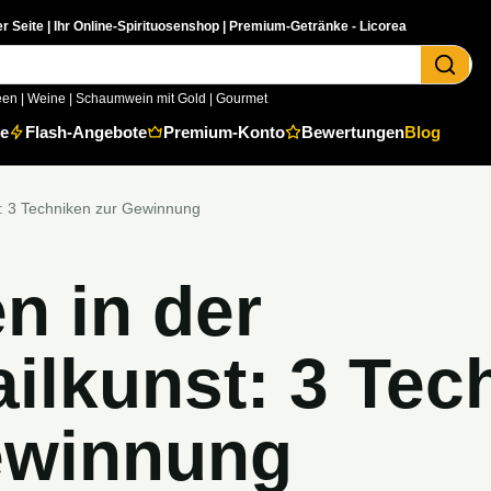
er Seite | Ihr Online-Spirituosenshop | Premium-Getränke - Licorea
een
|
Weine
|
Schaumwein mit Gold
|
Gourmet
e
Flash-Angebote
Premium-Konto
Bewertungen
Blog
t: 3 Techniken zur Gewinnung
n in der
ilkunst: 3 Tec
ewinnung