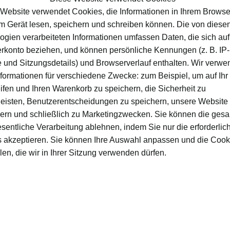
r zwei Wochen.
Website verwendet Cookies, die Informationen in Ihrem Browse
entsteht, wird in ein
sterilisiertes Glasgefäß
gefüllt. An
em Gerät lesen, speichern und schreiben können. Die von diese
ogien verarbeiteten Informationen umfassen Daten, die sich auf 
das feste Fett vom
flüchtigen Duftöl
zu trennen.
rkonto beziehen, und können persönliche Kennungen (z. B. IP-
 und Sitzungsdetails) und Browserverlauf enthalten. Wir verw
ei Arten erfolgen: a) Man schüttelt die
Mischung
zwei 
nformationen für verschiedene Zwecke: zum Beispiel, um auf Ihr
t
im Wasserbad, fügt Alkohol hinzu und schüttelt es. In b
ifen und Ihren Warenkorb zu speichern, die Sicherheit zu
odass die duftende Flüssigkeit gewonnen werden kann.
eisten, Benutzerentscheidungen zu speichern, unsere Website
ern und schließlich zu Marketingzwecken. Sie können die ges
ation
esentliche Verarbeitung ablehnen, indem Sie nur die erforderlic
 akzeptieren. Sie können Ihre Auswahl anpassen und die Cook
Technik wird sehr häufig eingesetzt und im Laufe der Zei
en, die wir in Ihrer Sitzung verwenden dürfen.
he bestand darin,
aromatische Pflanzen mit heißem W
sam war das jedoch nicht. Später wurden die Pflanzen i
m unteren Teil entstehende Dampf hindurchströmen und a
ieren
konnte. So entstand der Destillierapparat zur G