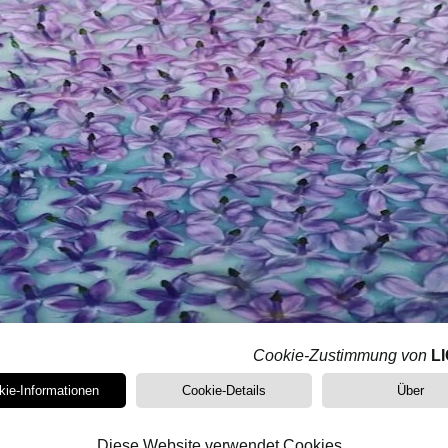
Cookie-Zustimmung von
L
eurage ist eine traditionelle Technik, mit der der Duft von Blüten gewon
kie-Informationen
Cookie-Details
Über
ch ausgetauscht werden, bis das Fett mit
dem Duft der B
Diese Website verwendet Cookies