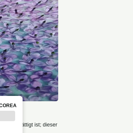
ICOREA
nen wird.
lüten
gesättigt ist; dieser