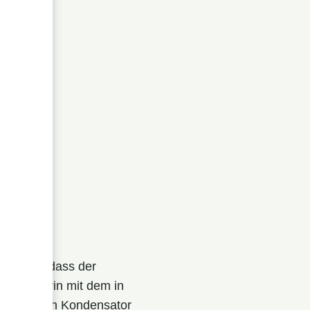
on
dazu, dass der
l wird darin mit dem in
pf in einen Kondensator